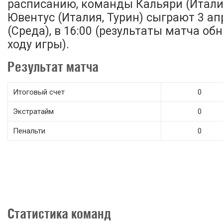
расписанию, команды Кальяри (Италия
Ювентус (Италия, Турин) сыграют 3 ап
(Среда), в 16:00 (результаты матча об
ходу игры).
Результат матча
Итоговый счет
0
Экстратайм
0
Пенальти
0
Статистика команд