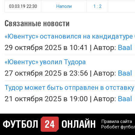
03.03.19 22:30
Наполи
1 : 2
Связанные новости
«Ювентус» остановился на кандидатуре
29 октября 2025 в 10:41 | Автор:
Baal
«Ювентус» уволил Тудора
27 октября 2025 в 23:56 | Автор:
Baal
Тудор может быть отправлен в отставку
21 октября 2025 в 19:00 | Автор:
Baal
Правила сайта
Робобет футбо