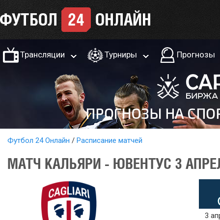
Трансляции
Турниры
Прогнозы
Футбол 24 Онлайн
Расписание матчей
МАТЧ КАЛЬЯРИ - ЮВЕНТУС 3 АПРЕ
3 ап