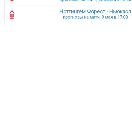
Ноттингем Форест - Ньюкасл
прогнозы на матч, 9 мая в 17:00