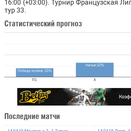
16:00 (+03:00). Турнир Французская Лиг
тур 33.
Статистический прогноз
Ничья:32%
Победа хозяев: 20%
П1
X
Последние матчи