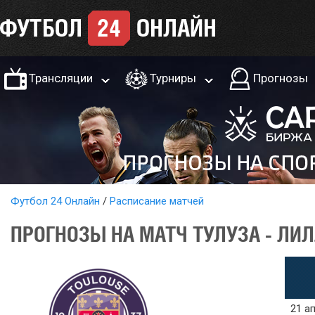
Трансляции
Турниры
Прогнозы
Футбол 24 Онлайн
Расписание матчей
ПРОГНОЗЫ НА МАТЧ ТУЛУЗА - ЛИЛ
21 ап