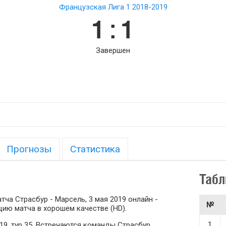
Французская Лига 1 2018-2019
1 : 1
Завершен
Прогнозы
Статистика
Табл
ча Страсбур - Марсель, 3 мая 2019 онлайн -
№
ию матча в хорошем качестве (HD).
1
19, тур 35. Встречаются команды Страсбур