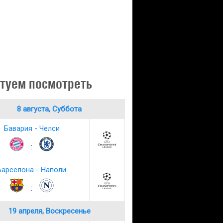
туем посмотреть
8 августа, Суббота
Бавария - Челси
:
Барселона - Наполи
:
19 апреля, Воскресенье