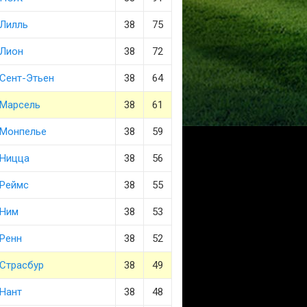
Лилль
38
75
Лион
38
72
Сент-Этьен
38
64
Марсель
38
61
Монпелье
38
59
Ницца
38
56
Реймс
38
55
Ним
38
53
Ренн
38
52
Страсбур
38
49
Нант
38
48