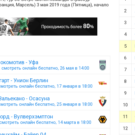
анция, Марсель) 3 мая 2019 года (Пятница), начало
2
3
4
5
6
окомотив - Уфа
 смотреть онлайн беспатно, 26 мая в 14:00
7
арт - Унион Берлин
8
мотреть онлайн беспатно, 17 января в 18:00
9
Вальекано - Осасуна
мотреть онлайн беспатно, 25 января в 18:00
10
орд - Вулверхэмптон
11
смотреть онлайн беспатно, 14 марта в 18:00
12
енхайм - Байер 04