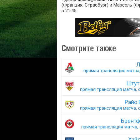
(Франция, Страсбург) и Марсель (Фр
в 21:45.
Смотрите также
Л
прямая трансляция матча,
Штутг
прямая трансляция матча, с
Райо 
прямая трансляция матча, с
Брентф
прямая трансляция матча, 
Хайд