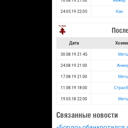
10.08.19 21:00
Анжер
24.05.19 22:05
Кан
После
Дата
Хозяе
30.08.19 21:45
Мет
24.08.19 21:00
Анже
17.08.19 21:00
Мет
11.08.19 18:00
Страсб
19.05.18 22:00
Мет
Связанные новости
«Бордо» обанкротился