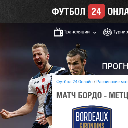
Трансляции
Турни
Футбол 24 Онлайн
Расписание ма
МАТЧ БОРДО - МЕТЦ