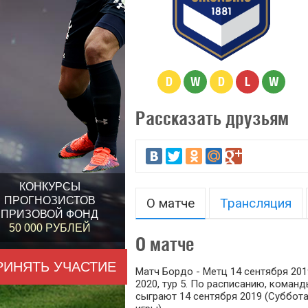
D
W
D
L
W
Рассказать друзьям
КОНКУРСЫ
ПРОГНОЗИСТОВ
О матче
Трансляция
ПРИЗОВОЙ ФОНД
50 000 РУБЛЕЙ
О матче
РИНЯТЬ УЧАСТИЕ
Матч Бордо - Метц 14 сентября 201
2020, тур 5. По расписанию, коман
сыграют 14 сентября 2019 (Суббота