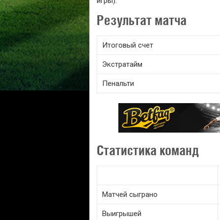
игры).
Результат матча
Итоговый счет
Экстратайм
Пенальти
Статистика команд
Матчей сыграно
Выигрышей