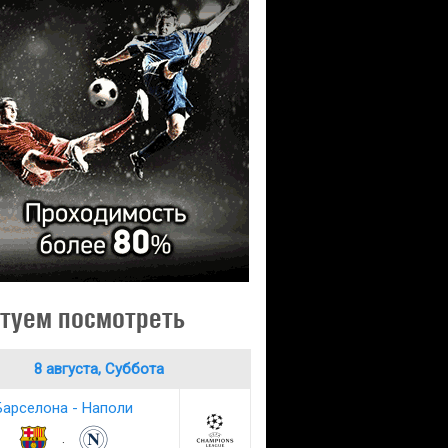
туем посмотреть
8 августа, Суббота
Барселона - Наполи
: