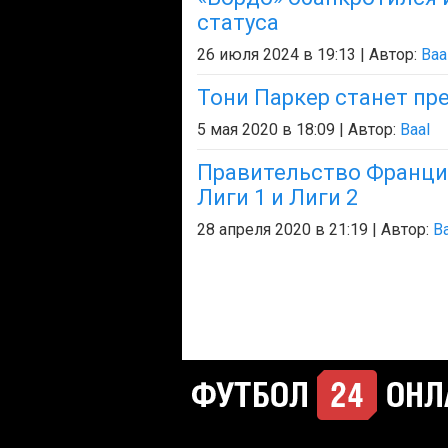
статуса
26 июля 2024 в 19:13 | Автор:
Baa
Тони Паркер станет пр
5 мая 2020 в 18:09 | Автор:
Baal
Правительство Франции
Лиги 1 и Лиги 2
28 апреля 2020 в 21:19 | Автор:
Ba