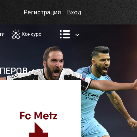
Регистрация
Вход
ти
Конкурс