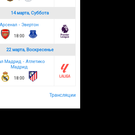
14 марта, Суббота
Арсенал - Эвертон
18:00
22 марта, Воскресенье
ал Мадрид - Атлетико
Мадрид
18:00
Трансляции