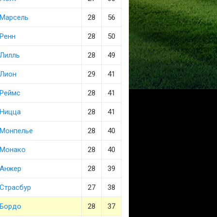
Марсель
28
56
Ренн
28
50
Лилль
28
49
Лион
29
41
Реймс
28
41
Ницца
28
41
Монпелье
28
40
Монако
28
40
Анжер
28
39
Страсбур
27
38
Бордо
28
37