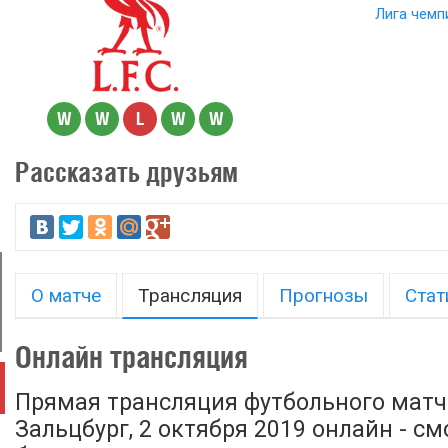
Лига чемп
W
W
L
W
W
Рассказать друзьям
О матче
Трансляция
Прогнозы
Стат
Онлайн трансляция
Прямая трансляция футбольного матч
Зальцбург, 2 октября 2019 онлайн - см