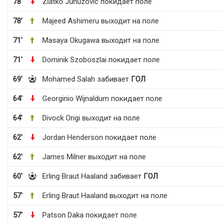
78'
Zlatko Junuzovic покидает поле
78'
Majeed Ashimeru выходит на поле
71'
Masaya Okugawa выходит на поле
71'
Dominik Szoboszlai покидает поле
69'
Mohamed Salah забивает
ГОЛ
64'
Georginio Wijnaldum покидает поле
64'
Divock Origi выходит на поле
62'
Jordan Henderson покидает поле
62'
James Milner выходит на поле
60'
Erling Braut Haaland забивает
ГОЛ
57'
Erling Braut Haaland выходит на поле
57'
Patson Daka покидает поле