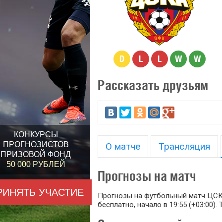
D
L
L
W
W
Рассказать друзьям
КОНКУРСЫ
ПРОГНОЗИСТОВ
О матче
Трансляция
ПРИЗОВОЙ ФОНД
50 000 РУБЛЕЙ
Прогнозы на матч
РИНЯТЬ УЧАСТИЕ
Прогнозы на футбольный матч ЦСКА
бесплатно, начало в 19:55 (+03:00).