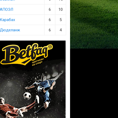
АПОЭЛ
6
10
Карабах
6
5
Дюделанж
6
4