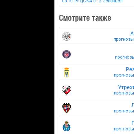
03.10.19 ЦСКА 0 : 2 Эспаньол
Смотрите также
А
прогнозы 
прогнозы
Реа
прогнозы 
Утрех
прогнозы 
Л
прогнозы 
П
прогнозы 