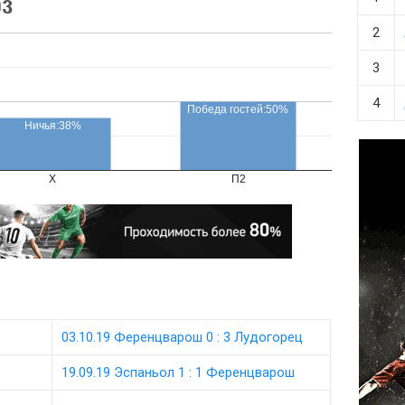
оз
2
3
4
Победа гостей:50%
Ничья:38%
X
П2
03.10.19 Ференцварош 0 : 3 Лудогорец
19.09.19 Эспаньол 1 : 1 Ференцварош