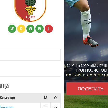
W
D
W
W
L
СТАНЬ САМЫМ ЛУЧ
ПРОГНОЗИСТОМ
НА САЙТЕ CAPPER.
ица
ПОСЕТИТЬ
Команда
М
О
Бавария
34
82