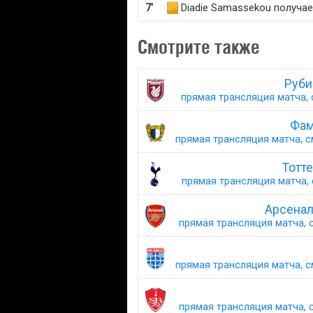
7'
Diadie Samassekou получа
Смотрите также
Руби
прямая трансляция матча, 
Фам
прямая трансляция матча, с
Тотт
прямая трансляция матча, 
Арсенал
прямая трансляция матча, с
прямая трансляция матча, с
прямая трансляция матча, с