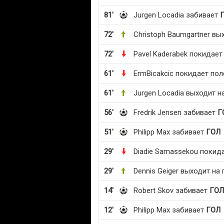
81'
Jurgen Locadia забивает
72'
Christoph Baumgartner вы
72'
Pavel Kaderabek покидает
61'
ErmBicakcic покидает пол
61'
Jurgen Locadia выходит н
56'
Fredrik Jensen забивает
Г
51'
Philipp Max забивает
ГОЛ
29'
Diadie Samassekou покид
29'
Dennis Geiger выходит на
14'
Robert Skov забивает
ГОЛ
12'
Philipp Max забивает
ГОЛ