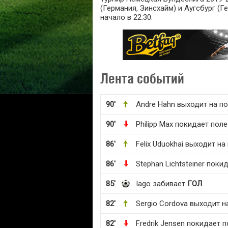
(Германия, Зинсхайм) и Аугсбург (Г
начало в 22:30.
Лента событий
90'
Andre Hahn выходит на п
90'
Philipp Max покидает поле
86'
Felix Uduokhai выходит на
86'
Stephan Lichtsteiner поки
85'
Iago забивает
ГОЛ
82'
Sergio Cordova выходит н
82'
Fredrik Jensen покидает 