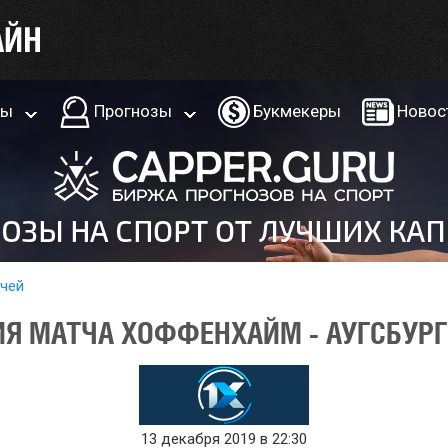
ры
Прогнозы
Букмекеры
Новос
тчей
Я МАТЧА ХОФФЕНХАЙМ - АУГСБУРГ 
13 декабря 2019 в 22:30