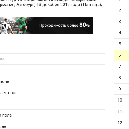
ермания, Аугсбург) 13 декабря 2019 года (Пятница),
2
3
4
5
6
оле
7
8
 поле
9
дает поле
10
11
а поле
12
поле