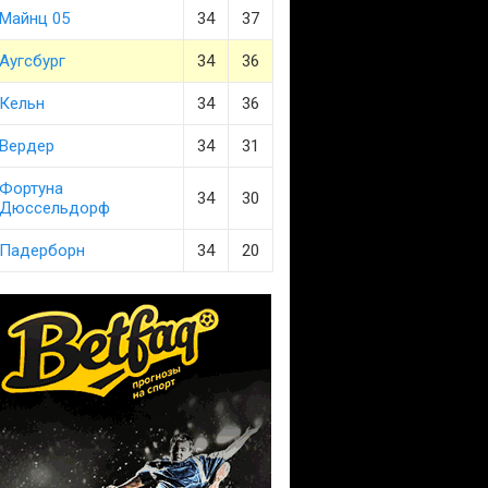
Майнц 05
34
37
Аугсбург
34
36
Кельн
34
36
Вердер
34
31
Фортуна
34
30
Дюссельдорф
Падерборн
34
20