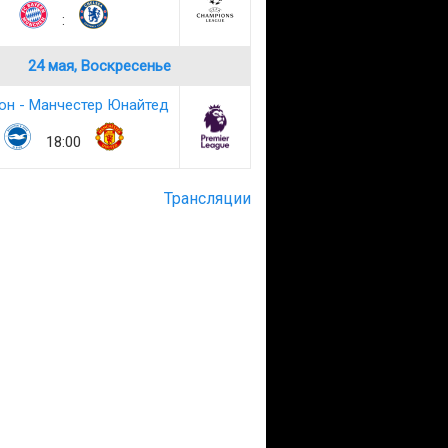
:
24 мая, Воскресенье
он - Манчестер Юнайтед
18:00
Трансляции