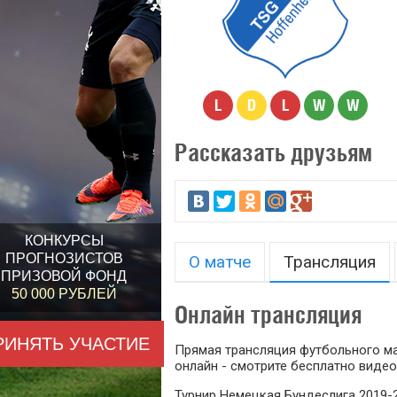
L
D
L
W
W
Рассказать друзьям
КОНКУРСЫ
ПРОГНОЗИСТОВ
О матче
Трансляция
ПРИЗОВОЙ ФОНД
50 000 РУБЛЕЙ
Онлайн трансляция
РИНЯТЬ УЧАСТИЕ
Прямая трансляция футбольного ма
онлайн - смотрите бесплатно видео
Турнир Немецкая Бундеслига 2019-