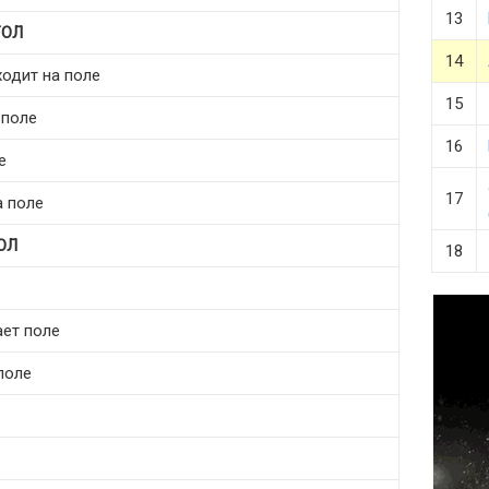
13
ГОЛ
14
ходит на поле
15
 поле
16
е
17
а поле
ОЛ
18
ает поле
 поле