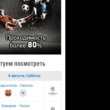
туем посмотреть
8 августа, Суббота
Барселона - Наполи
:
Бавария - Челси