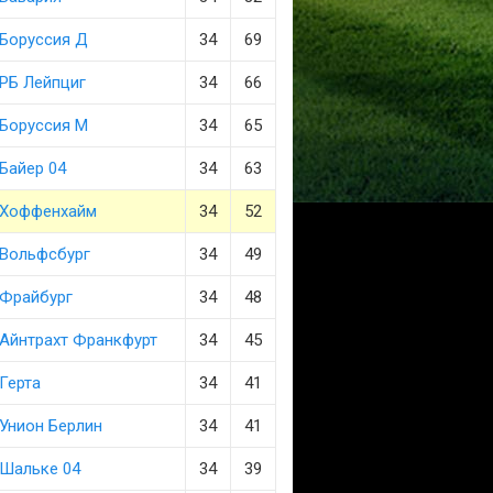
Боруссия Д
34
69
РБ Лейпциг
34
66
Боруссия М
34
65
Байер 04
34
63
Хоффенхайм
34
52
Вольфсбург
34
49
Фрайбург
34
48
Айнтрахт Франкфурт
34
45
Герта
34
41
Унион Берлин
34
41
Шальке 04
34
39