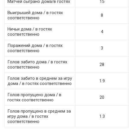
Матчей сыграно дома/в гостях
15
Выигрышей дома / в гостях
8
соответственно
Ничьи дома / в гостях
4
соответственно
Поражений дома / в гостях
3
соответственно
Голов забито дома / в гостях
28
соответственно
Голов забито в среднем за игру
1.9
дома / в гостях соответственно
Голов пропущено дома / в
20
гостях соответственно
Голов пропущено в среднем за
игру дома / в гостях
1.3
соответственно