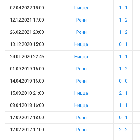
02.04.2022 18:00
Ницца
1 : 1
12.12.2021 17:00
Ренн
1 : 2
26.02.2021 23:00
Ренн
1 : 2
13.12.2020 15:00
Ницца
0 : 1
24.01.2020 22:45
Ницца
1 : 1
01.09.2019 16:00
Ренн
1 : 2
14.04.2019 16:00
Ренн
0 : 0
15.09.2018 21:00
Ницца
2 : 1
08.04.2018 16:00
Ницца
1 : 1
17.09.2017 18:00
Ренн
0 : 1
12.02.2017 17:00
Ренн
2 : 2