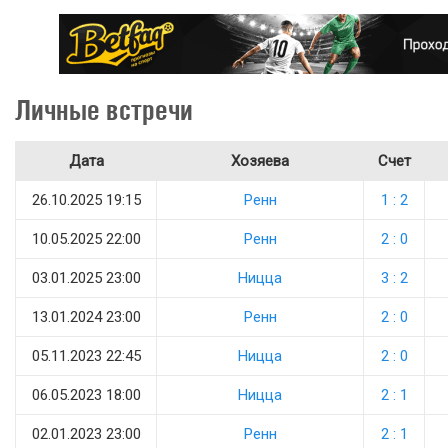
Личные встречи
Дата
Хозяева
Счет
26.10.2025 19:15
Ренн
1 : 2
10.05.2025 22:00
Ренн
2 : 0
03.01.2025 23:00
Ницца
3 : 2
13.01.2024 23:00
Ренн
2 : 0
05.11.2023 22:45
Ницца
2 : 0
06.05.2023 18:00
Ницца
2 : 1
02.01.2023 23:00
Ренн
2 : 1