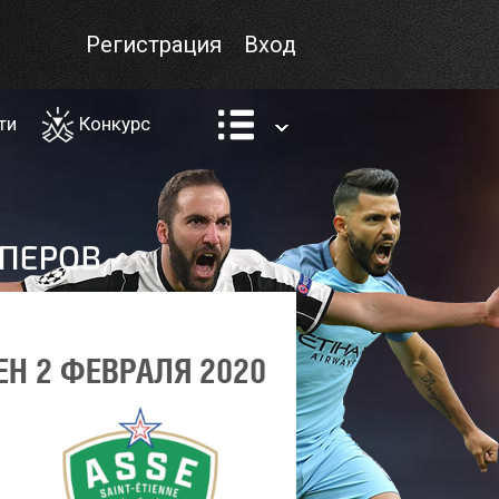
Регистрация
Вход
ти
Конкурс
ЕН 2 ФЕВРАЛЯ 2020