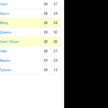
Нант
28
37
Брест
28
34
Метц
28
34
Дижон
28
30
Сент-Этьен
28
30
Ним
28
27
Амьен
29
24
Тулуза
28
13