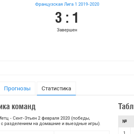
Французская Лига 1 2019-2020
3 : 1
Завершен
Прогнозы
Статистика
ика команд
Табл
етц - Сент-Этьен 2 февраля 2020 (победы,
№
 и с разделением на домашние и выездные игры).
1