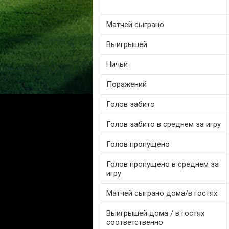
Матчей сыграно
Выигрышей
Ничьи
Поражений
Голов забито
Голов забито в среднем за игру
Голов пропущено
Голов пропущено в среднем за
игру
Матчей сыграно дома/в гостях
Выигрышей дома / в гостях
соответственно