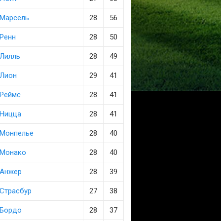
Марсель
28
56
Ренн
28
50
Лилль
28
49
Лион
29
41
Реймс
28
41
Ницца
28
41
Монпелье
28
40
Монако
28
40
Анжер
28
39
Страсбур
27
38
Бордо
28
37