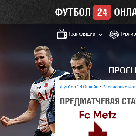
Трансляции
Турни
Футбол 24 Онлайн
Расписание ма
ПРЕДМАТЧЕВАЯ СТА