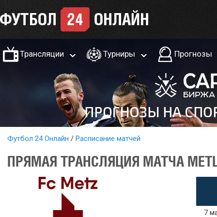
Трансляции
Турниры
Прогнозы
Футбол 24 Онлайн
Расписание матчей
ПРЯМАЯ ТРАНСЛЯЦИЯ МАТЧА МЕТЦ 
7 м