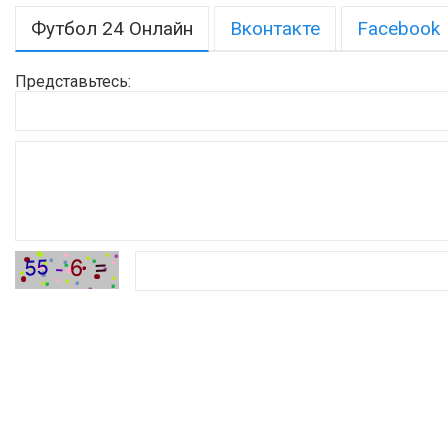
Футбол 24 Онлайн
Вконтакте
Facebook
Представьтесь: