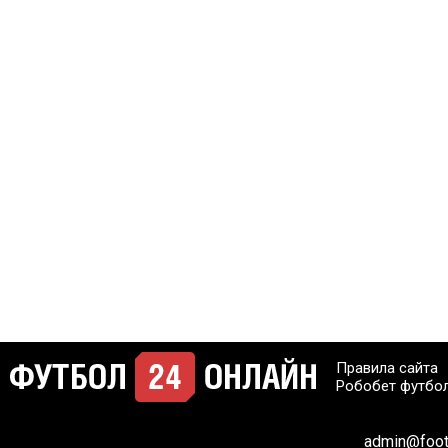
Правила сайта
Робобет футбо
admin@footb