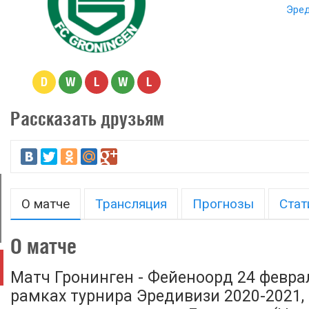
Эред
D
W
L
W
L
Рассказать друзьям
О матче
Трансляция
Прогнозы
Стат
О матче
Матч Гронинген - Фейеноорд 24 феврал
рамках турнира Эредивизи 2020-2021, 