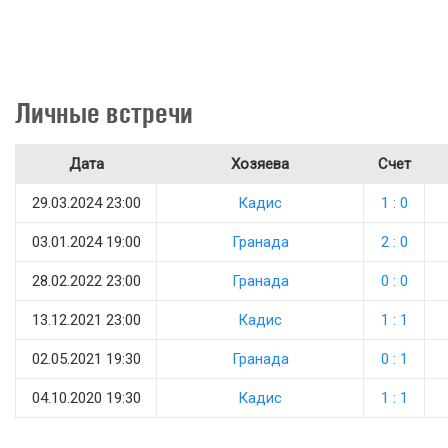
Личные встречи
Дата
Хозяева
Счет
29.03.2024 23:00
Кадис
1 : 0
03.01.2024 19:00
Гранада
2 : 0
28.02.2022 23:00
Гранада
0 : 0
13.12.2021 23:00
Кадис
1 : 1
02.05.2021 19:30
Гранада
0 : 1
04.10.2020 19:30
Кадис
1 : 1