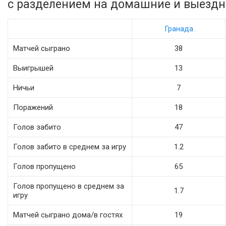
с разделением на домашние и выездн
Гранада
Матчей сыграно
38
Выигрышей
13
Ничьи
7
Поражений
18
Голов забито
47
Голов забито в среднем за игру
1.2
Голов пропущено
65
Голов пропущено в среднем за
1.7
игру
Матчей сыграно дома/в гостях
19