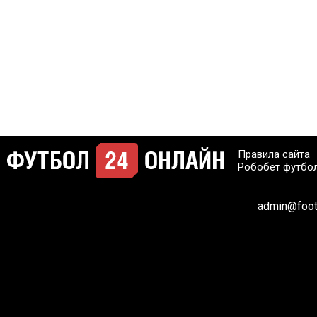
Правила сайта
Робобет футбо
admin@footb