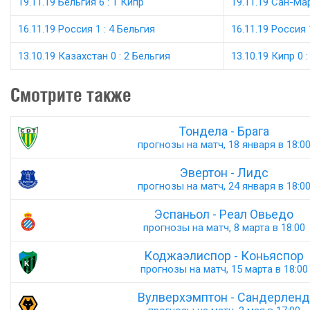
19.11.19 Бельгия 6 : 1 Кипр
19.11.19 Сан-Мар
16.11.19 Россия 1 : 4 Бельгия
16.11.19 Россия 
13.10.19 Казахстан 0 : 2 Бельгия
13.10.19 Кипр 0 
Смотрите также
Тондела - Брага
прогнозы на матч, 18 января в 18:0
Эвертон - Лидс
прогнозы на матч, 24 января в 18:0
Эспаньол - Реал Овьедо
прогнозы на матч, 8 марта в 18:00
Коджаэлиспор - Коньяспор
прогнозы на матч, 15 марта в 18:00
Вулверхэмптон - Сандерленд