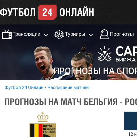
Трансляции
Турниры
Прогнозы
Футбол 24 Онлайн
Расписание матчей
ПРОГНОЗЫ НА МАТЧ БЕЛЬГИЯ - РО
12 и