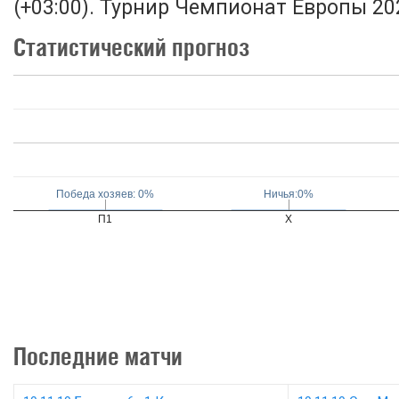
(+03:00). Турнир Чемпионат Европы 202
Статистический прогноз
Победа хозяев: 0%
Победа хозяев: 0%
Ничья:0%
Ничья:0%
П1
X
Последние матчи