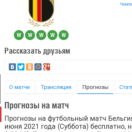
Чемпи
W
W
W
W
W
Рассказать друзьям
О матче
Трансляция
Прогнозы
Стат
Прогнозы на матч
Прогнозы на футбольный матч Бельгия 
июня 2021 года (Суббота) бесплатно, н