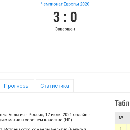
Чемпионат Европы 2020
3 : 0
Завершен
Прогнозы
Статистика
Табл
ча Бельгия - Россия, 12 июня 2021 онлайн -
№
ию матча в хорошем качестве (HD).
1
 1. Встречаются команды Бельгия (Бельгия,