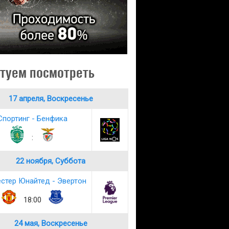
туем посмотреть
17 апреля, Воскресенье
Спортинг - Бенфика
:
22 ноября, Суббота
стер Юнайтед - Эвертон
18:00
24 мая, Воскресенье