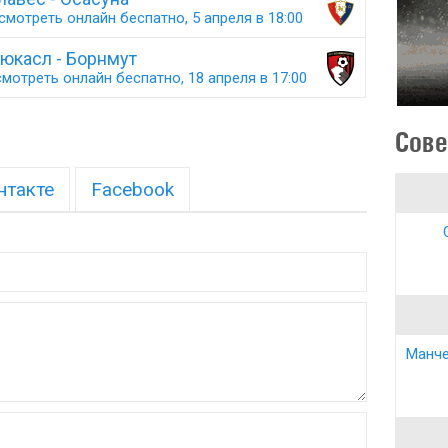
смотреть онлайн беспатно, 5 апреля в 18:00
юкасл - Борнмут
мотреть онлайн беспатно, 18 апреля в 17:00
Сове
нтакте
Facebook
Манче