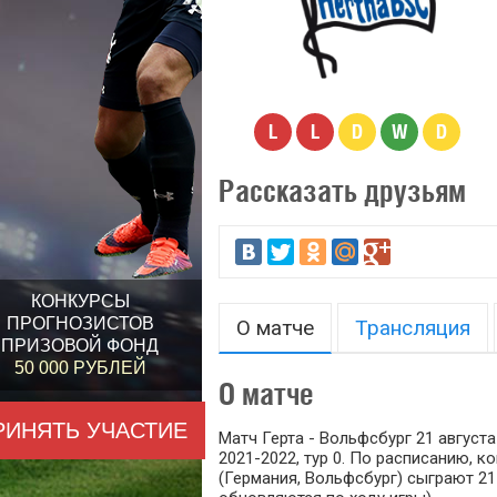
L
L
D
W
D
Рассказать друзьям
КОНКУРСЫ
ПРОГНОЗИСТОВ
О матче
Трансляция
ПРИЗОВОЙ ФОНД
50 000 РУБЛЕЙ
О матче
РИНЯТЬ УЧАСТИЕ
Матч Герта - Вольфсбург 21 август
2021-2022, тур 0. По расписанию, к
(Германия, Вольфсбург) сыграют 21 