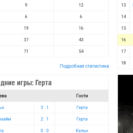
9
12
13
6
6
14
19
16
15
37
43
16
71
54
17
18
Подробная статистика
дние игры: Герта
ева
Гости
ьн
3 : 1
Герта
нхайм
2 : 1
Герта
та
0 : 0
Кельн