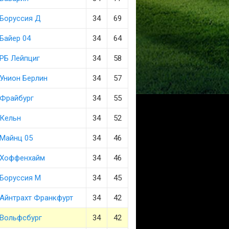
Боруссия Д
34
69
Байер 04
34
64
РБ Лейпциг
34
58
Унион Берлин
34
57
Фрайбург
34
55
Кельн
34
52
Майнц 05
34
46
Хоффенхайм
34
46
Боруссия М
34
45
Айнтрахт Франкфурт
34
42
Вольфсбург
34
42