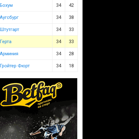
Бохум
34
42
Аугсбург
34
38
Штутгарт
34
33
Герта
34
33
Арминия
34
28
Гройтер Фюрт
34
18