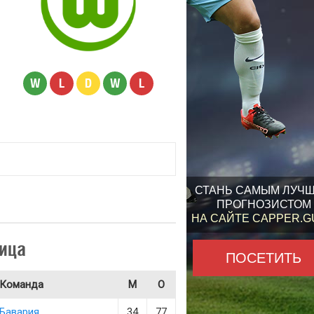
W
L
D
W
L
СТАНЬ САМЫМ ЛУЧ
ПРОГНОЗИСТОМ
НА САЙТЕ CAPPER.
ица
ПОСЕТИТЬ
Команда
М
О
Бавария
34
77