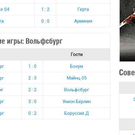
е 04
1 : 2
Герта
та
0 : 0
Арминия
е игры: Вольфсбург
Гости
рг
1 : 0
Бохум
Сове
рг
2 : 3
Майнц 05
иг
2 : 2
Вольфсбург
рг
3 : 0
Унион Берлин
рг
0 : 2
Боруссия Д