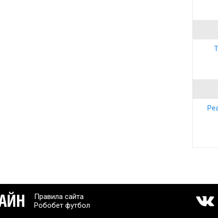
Т
Ре
Правила сайта
Робобет футбол