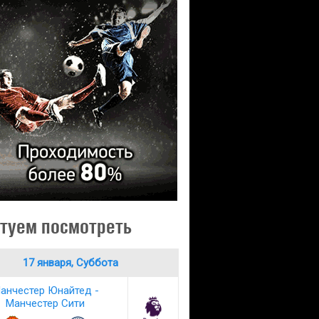
туем посмотреть
17 января, Суббота
анчестер Юнайтед -
Манчестер Сити