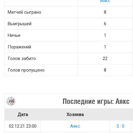
Аякс
Матчей сыграно
8
Выигрышей
6
Ничьи
1
Поражений
1
Голов забито
22
Голов пропущено
8
Последние игры: Аякс
Дата
Хозяева
02.12.21 23:00
Аякс
5 : 0