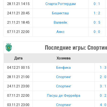
28.11.21 14:15
Спарта Роттердам
0 : 1
24.11.21 20:45
Бешикташ
1 : 2
21.11.21 18:45
Валвейк
0 : 5
07.11.21 22:00
Аякс
0 : 0
Последние игры: Спортин
Дата
Хозяева
04.12.21 00:15
Бенфика
1 : 3
28.11.21 21:00
Спортинг
2 : 0
24.11.21 23:00
Спортинг
3 : 1
07.11.21 22:00
Пасуш де Феррейра
0 : 2
03.11.21 23:00
Спортинг
4 : 0