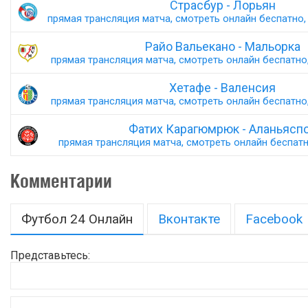
Страсбур - Лорьян
прямая трансляция матча, смотреть онлайн беспатно, 
Райо Вальекано - Мальорка
прямая трансляция матча, смотреть онлайн беспатно,
Хетафе - Валенсия
прямая трансляция матча, смотреть онлайн беспатно,
Фатих Карагюмрюк - Аланьясп
прямая трансляция матча, смотреть онлайн беспатно
Комментарии
Футбол 24 Онлайн
Вконтакте
Facebook
Представьтесь: