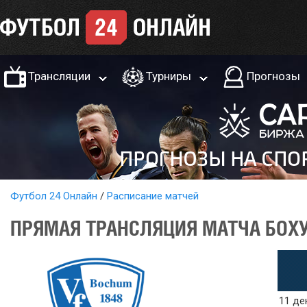
Трансляции
Турниры
Прогнозы
Футбол 24 Онлайн
Расписание матчей
ПРЯМАЯ ТРАНСЛЯЦИЯ МАТЧА БОХУМ
11 де