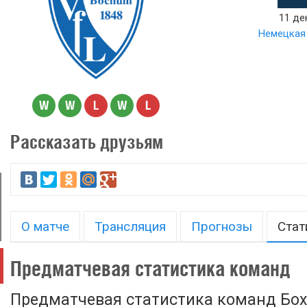
11 де
Немецкая 
W
W
L
W
L
Рассказать друзьям
О матче
Трансляция
Прогнозы
Стат
Предматчевая статистика команд
Предматчевая статистика команд Бох