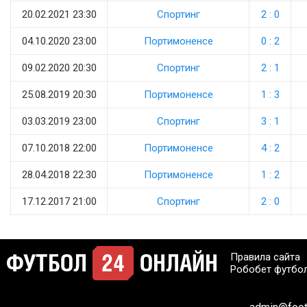
20.02.2021 23:30
Спортинг
2 : 0
04.10.2020 23:00
Портимоненсе
0 : 2
09.02.2020 20:30
Спортинг
2 : 1
25.08.2019 20:30
Портимоненсе
1 : 3
03.03.2019 23:00
Спортинг
3 : 1
07.10.2018 22:00
Портимоненсе
4 : 2
28.04.2018 22:30
Портимоненсе
1 : 2
17.12.2017 21:00
Спортинг
2 : 0
Правила сайта
Робобет футбо