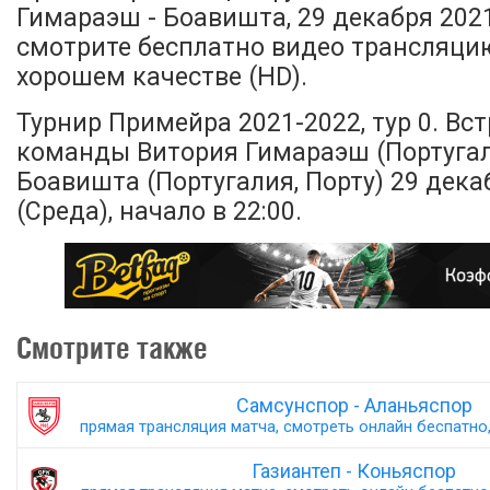
Гимараэш - Боавишта, 29 декабря 2021
смотрите бесплатно видео трансляци
хорошем качестве (HD).
Турнир Примейра 2021-2022, тур 0. Вс
команды Витория Гимараэш (Португал
Боавишта (Португалия, Порту) 29 дека
(Среда), начало в 22:00.
Смотрите также
Самсунспор - Аланьяспор
прямая трансляция матча, смотреть онлайн беспатно,
Газиантеп - Коньяспор