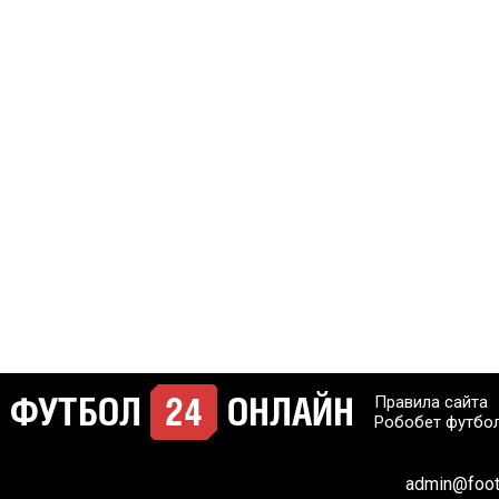
Правила сайта
Робобет футбо
admin@footb