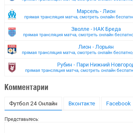
Марсель - Лион
прямая трансляция матча, смотреть онлайн беспатно,
Зволле - НАК Бреда
прямая трансляция матча, смотреть онлайн беспатно,
Лион - Лорьян
прямая трансляция матча, смотреть онлайн беспатно,
Рубин - Пари Нижний Новгоро
прямая трансляция матча, смотреть онлайн беспатно
Комментарии
Футбол 24 Онлайн
Вконтакте
Facebook
Представьтесь: