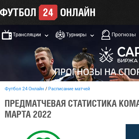
Трансляции
Турниры
Прогнозы
Футбол 24 Онлайн
Расписание матчей
ПРЕДМАТЧЕВАЯ СТАТИСТИКА КОМА
МАРТА 2022