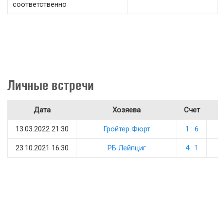
соответственно
Личные встречи
Дата
Хозяева
Счет
13.03.2022 21:30
Гройтер Фюрт
1 : 6
23.10.2021 16:30
РБ Лейпциг
4 : 1