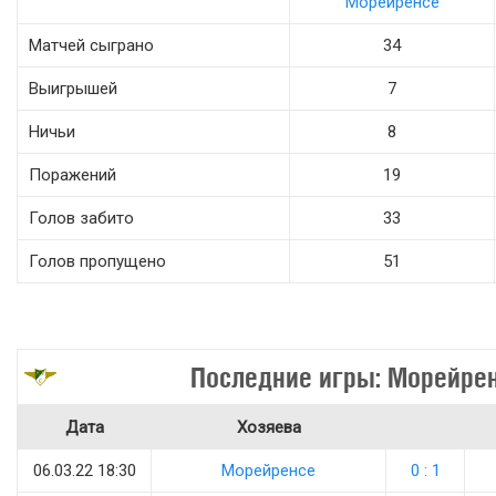
Морейренсе
Матчей сыграно
34
Выигрышей
7
Ничьи
8
Поражений
19
Голов забито
33
Голов пропущено
51
Последние игры: Морейре
Дата
Хозяева
06.03.22 18:30
Морейренсе
0 : 1