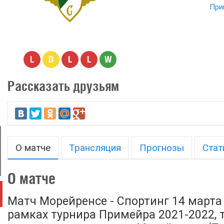
При
L
D
L
L
W
Рассказать друзьям
О матче
Трансляция
Прогнозы
Стат
О матче
Матч Морейренсе - Спортинг 14 марта 
рамках турнира Примейра 2021-2022, т