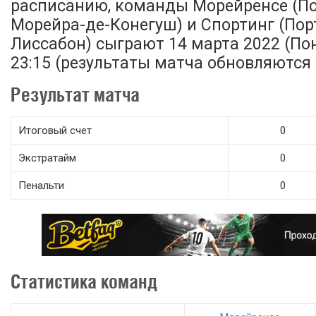
расписанию, команды Морейренсе (По
Морейра-де-Конегуш) и Спортинг (Пор
Лиссабон) сыграют 14 марта 2022 (Пон
23:15 (результаты матча обновляются 
Результат матча
Итоговый счет
0
Экстратайм
0
Пенальти
0
Статистика команд