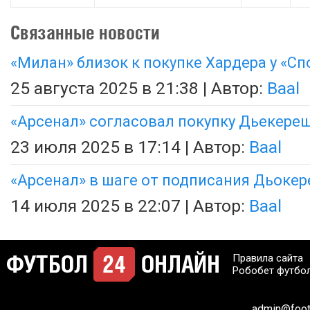
Связанные новости
«Милан» близок к покупке Хардера у «Сп
25 августа 2025 в 21:38 | Автор:
Baal
«Арсенал» согласовал покупку Дьекере
23 июля 2025 в 17:14 | Автор:
Baal
«Арсенал» в шаге от подписания Дьоке
14 июля 2025 в 22:07 | Автор:
Baal
Правила сайта
Робобет футбо
admin@footb