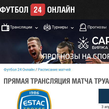
Трансляции
Турниры
Прогнозы
Футбол 24 Онлайн
Расписание матчей
ПРЯМАЯ ТРАНСЛЯЦИЯ МАТЧА ТРУА 
3 ап