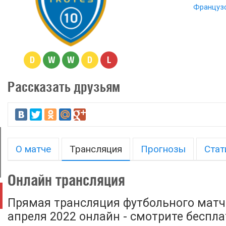
Французс
D
W
W
D
L
Рассказать друзьям
О матче
Трансляция
Прогнозы
Стат
Онлайн трансляция
Прямая трансляция футбольного матча
апреля 2022 онлайн - смотрите беспл