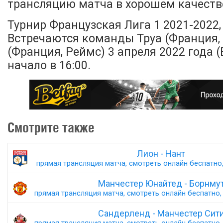
трансляцию матча в хорошем качестве
Турнир Французская Лига 1 2021-2022, 
Встречаются команды Труа (Франция, 
(Франция, Реймс) 3 апреля 2022 года (
начало в 16:00.
Смотрите также
Лион - Нант
прямая трансляция матча, смотреть онлайн беспатно,
Манчестер Юнайтед - Борнму
прямая трансляция матча, смотреть онлайн беспатно, 
Сандерленд - Манчестер Сит