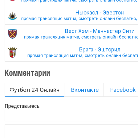
прямая трансляция матча, смотреть онлайн беспатно, 
Ньюкасл - Эвертон
прямая трансляция матча, смотреть онлайн беспатно, 
Вест Хэм - Манчестер Сити
прямая трансляция матча, смотреть онлайн беспатно,
Брага - Эшторил
прямая трансляция матча, смотреть онлайн беспатн
Комментарии
Футбол 24 Онлайн
Вконтакте
Facebook
Представьтесь: