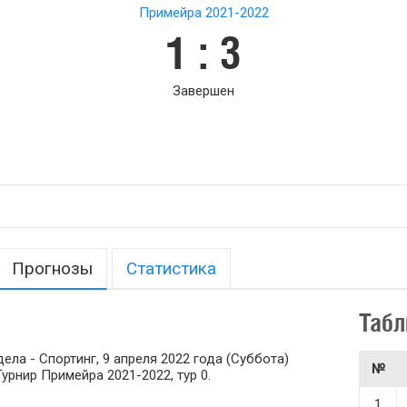
Примейра 2021-2022
1 : 3
Завершен
Прогнозы
Статистика
Табл
ла - Спортинг, 9 апреля 2022 года (Суббота)
№
 Турнир Примейра 2021-2022, тур 0.
1