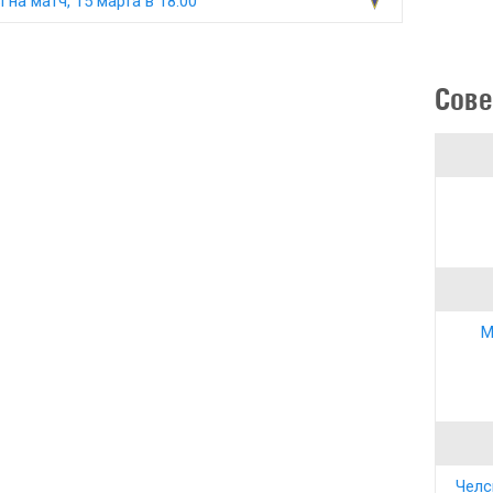
 на матч, 15 марта в 18:00
Сове
М
Челс