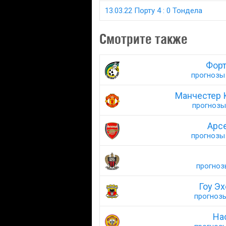
13.03.22 Порту 4 : 0 Тондела
Смотрите также
Форт
прогнозы 
Манчестер 
прогнозы 
Арс
прогнозы 
прогнозы
Гоу Эх
прогнозы
На