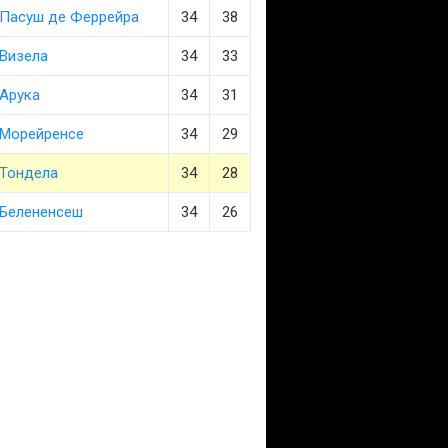
Пасуш де Феррейра
34
38
Визела
34
33
Арука
34
31
Морейренсе
34
29
Тондела
34
28
Белененсеш
34
26