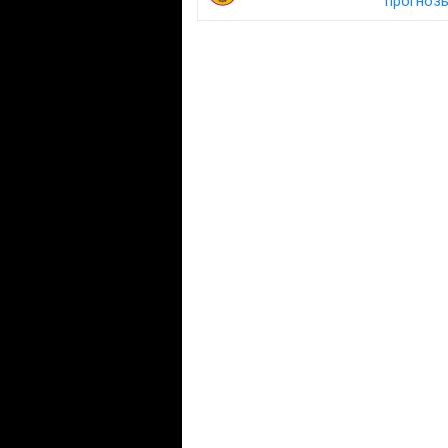
прогнозы