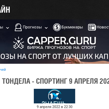
ры
Прогнозы
Букмекеры
Новос
тчей
ТОНДЕЛА - СПОРТИНГ 9 АПРЕЛЯ 20
9 апреля 2022 в 22:30