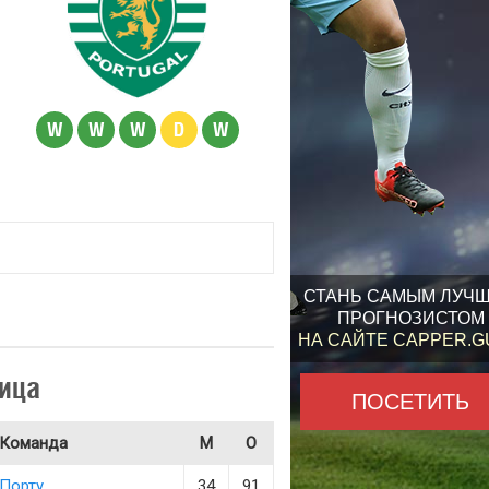
W
W
W
D
W
СТАНЬ САМЫМ ЛУЧ
ПРОГНОЗИСТОМ
НА САЙТЕ CAPPER.
ица
ПОСЕТИТЬ
Команда
М
О
Порту
34
91