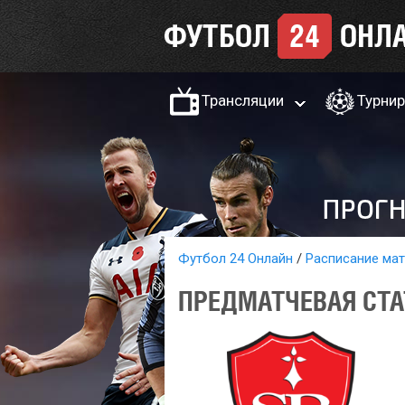
Трансляции
Турни
Футбол 24 Онлайн
Расписание ма
ПРЕДМАТЧЕВАЯ СТА