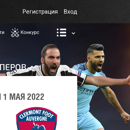
Регистрация
Вход
ти
Конкурс
 1 МАЯ 2022