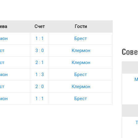
ева
Счет
Гости
мон
1 : 1
Брест
Сове
ст
3 : 0
Клермон
ст
2 : 1
Клермон
мон
1 : 3
Брест
М
ст
2 : 0
Клермон
мон
1 : 1
Брест
Т