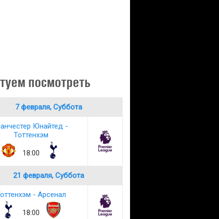
туем посмотреть
7 февраля, Суббота
анчестер Юнайтед -
Тоттенхэм
18:00
21 февраля, Суббота
оттенхэм - Арсенал
18:00