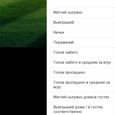
Матчей сыграно
Выигрышей
Ничьи
Поражений
Голов забито
Голов забито в среднем за игру
Голов пропущено
Голов пропущено в среднем за
игру
Матчей сыграно дома/в гостях
Выигрышей дома / в гостях
соответственно