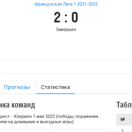
Французская Лига 1 2021-2022
2 : 0
Завершен
Прогнозы
Статистика
ика команд
Табл
рест - Клермон 1 мая 2022 (победы, поражения,
№
ением на домашние и выездные игры).
1