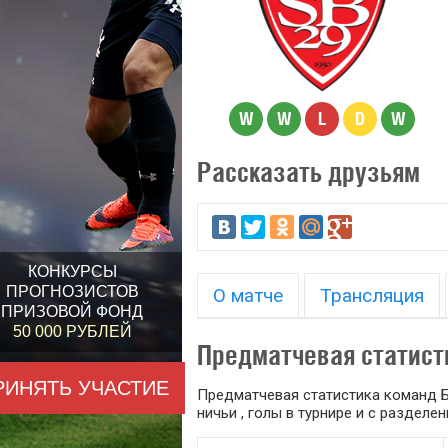
W
W
L
D
W
Рассказать друзьям
КОНКУРСЫ
ПРОГНОЗИСТОВ
О матче
Трансляция
ПРИЗОВОЙ ФОНД
50 000 РУБЛЕЙ
Предматчевая статист
РИНЯТЬ УЧАСТИЕ
Предматчевая статистика команд Б
ничьи , голы в турнире и с раздел