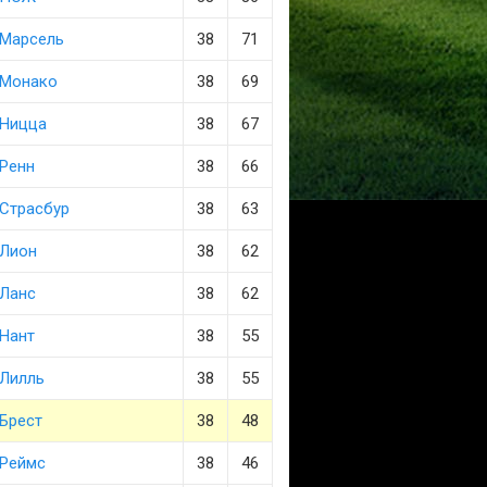
Марсель
38
71
Монако
38
69
Ницца
38
67
Ренн
38
66
Страсбур
38
63
Лион
38
62
Ланс
38
62
Нант
38
55
Лилль
38
55
Брест
38
48
Реймс
38
46