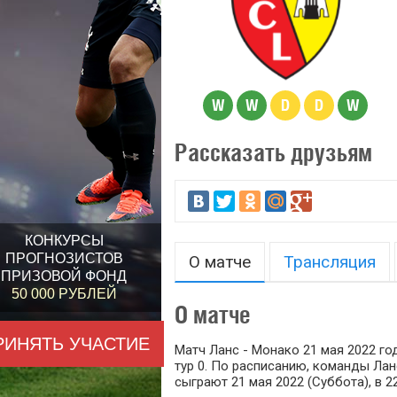
W
W
D
D
W
Рассказать друзьям
КОНКУРСЫ
ПРОГНОЗИСТОВ
О матче
Трансляция
ПРИЗОВОЙ ФОНД
50 000 РУБЛЕЙ
О матче
РИНЯТЬ УЧАСТИЕ
Матч Ланс - Монако 21 мая 2022 го
тур 0. По расписанию, команды Лан
сыграют 21 мая 2022 (Суббота), в 2