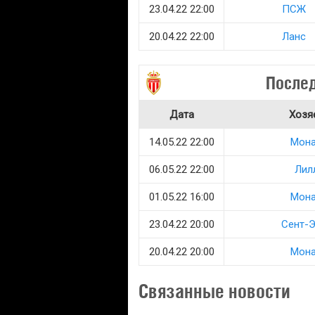
23.04.22 22:00
ПСЖ
20.04.22 22:00
Ланс
Послед
Дата
Хозя
14.05.22 22:00
Мон
06.05.22 22:00
Лил
01.05.22 16:00
Мон
23.04.22 20:00
Сент-Э
20.04.22 20:00
Мон
Связанные новости