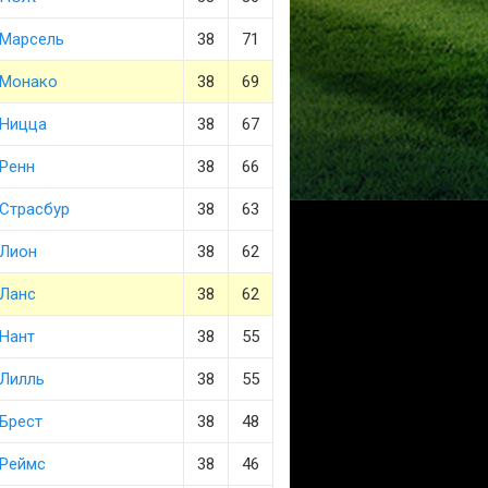
Марсель
38
71
Монако
38
69
Ницца
38
67
Ренн
38
66
Страсбур
38
63
Лион
38
62
Ланс
38
62
Нант
38
55
Лилль
38
55
Брест
38
48
Реймс
38
46