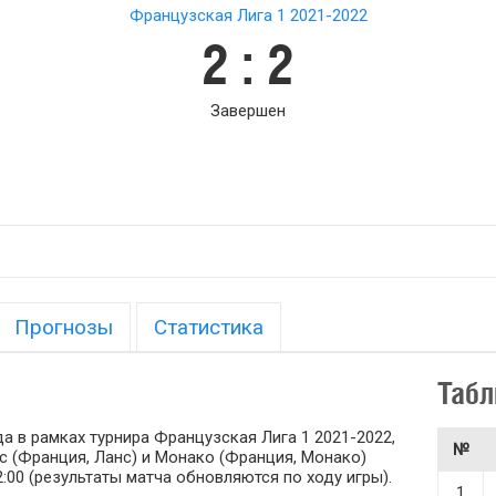
Французская Лига 1 2021-2022
2 : 2
Завершен
Прогнозы
Статистика
Табл
да в рамках турнира Французская Лига 1 2021-2022,
№
с (Франция, Ланс) и Монако (Франция, Монако)
2:00 (результаты матча обновляются по ходу игры).
1