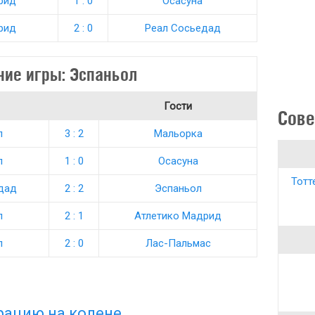
рид
1 : 0
Осасуна
рид
2 : 0
Реал Сосьедад
ние игры: Эспаньол
Гости
Сове
л
3 : 2
Мальорка
л
1 : 0
Осасуна
Тотт
дад
2 : 2
Эспаньол
л
2 : 1
Атлетико Мадрид
л
2 : 0
Лас-Пальмас
рацию на колене