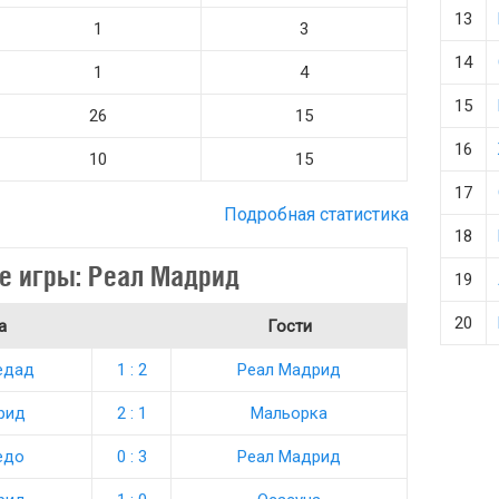
13
1
3
14
1
4
15
26
15
16
10
15
17
Подробная статистика
18
е игры: Реал Мадрид
19
20
а
Гости
едад
1 : 2
Реал Мадрид
рид
2 : 1
Мальорка
едо
0 : 3
Реал Мадрид