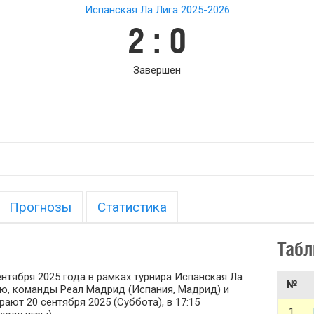
Испанская Ла Лига 2025-2026
2 : 0
Завершен
Прогнозы
Статистика
Табл
нтября 2025 года в рамках турнира Испанская Ла
№
нию, команды Реал Мадрид (Испания, Мадрид) и
ают 20 сентября 2025 (Суббота), в 17:15
1