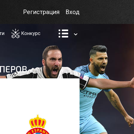
Регистрация
Вход
ти
Конкурс