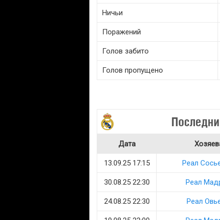
Ничьи
Поражений
Голов забито
Голов пропущено
Последни
Дата
Хозяев
13.09.25 17:15
Реал Сось
30.08.25 22:30
Реал Мад
24.08.25 22:30
Реал Овь