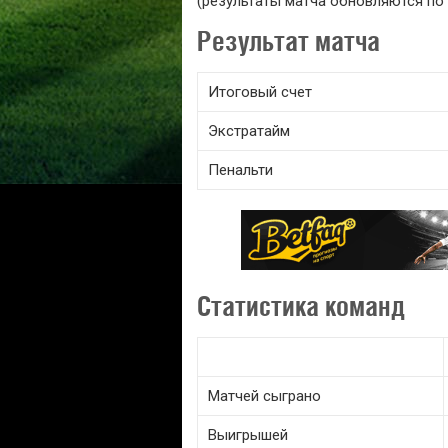
(результаты матча обновляются по 
Результат матча
Итоговый счет
Экстратайм
Пенальти
Статистика команд
Матчей сыграно
Выигрышей