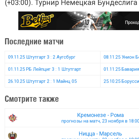
(+03:00). Турнир Немецкая Бундеслига 
Последние матчи
09.11.25 Штутгарт 3 : 2 Аугсбург
08.11.25 Унион Б
01.11.25 РБ Лейпциг 3 : 1 Штутгарт
01.11.25 Бавария
26.10.25 Штутгарт 2 : 1 Майнц 05
25.10.25 Борусси
Смотрите также
Кремонезе - Рома
прогнозы на матч, 23 ноября в 18:0
Ницца - Марсель