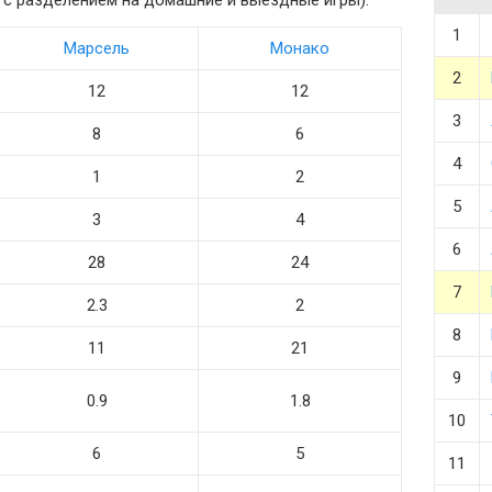
 и с разделением на домашние и выездные игры).
1
Марсель
Монако
2
12
12
3
8
6
4
1
2
5
3
4
6
28
24
7
2.3
2
8
11
21
9
0.9
1.8
10
6
5
11