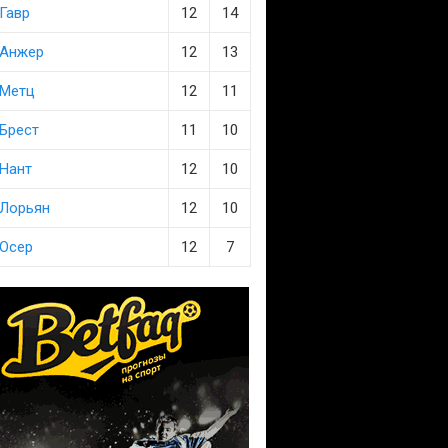
Гавр
12
14
Анжер
12
13
Метц
12
11
Брест
11
10
Нант
12
10
Лорьян
12
10
Осер
12
7