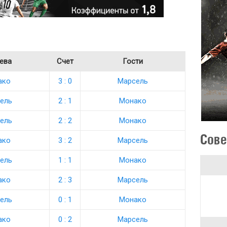
ева
Счет
Гости
ако
3 : 0
Марсель
ель
2 : 1
Монако
ель
2 : 2
Монако
Сове
ако
3 : 2
Марсель
ель
1 : 1
Монако
ако
2 : 3
Марсель
ель
0 : 1
Монако
ако
0 : 2
Марсель