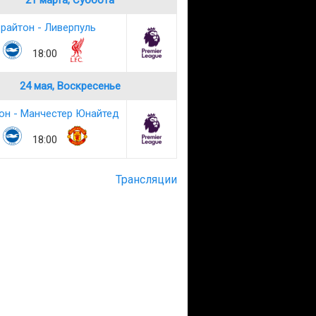
21 марта, Суббота
райтон - Ливерпуль
18:00
24 мая, Воскресенье
он - Манчестер Юнайтед
18:00
Трансляции