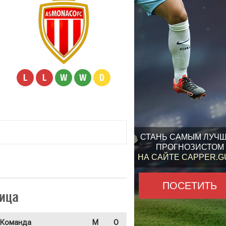
L
L
W
W
D
СТАНЬ САМЫМ ЛУЧ
ПРОГНОЗИСТОМ
НА САЙТЕ CAPPER.
ПОСЕТИТЬ
ица
Команда
М
О