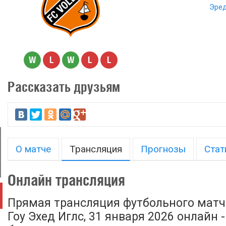
Эред
W
L
W
L
L
Рассказать друзьям
О матче
Трансляция
Прогнозы
Стат
Онлайн трансляция
Прямая трансляция футбольного матч
Гоу Эхед Иглс, 31 января 2026 онлайн 