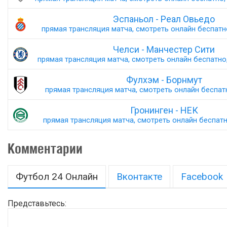
Эспаньол - Реал Овьедо
прямая трансляция матча, смотреть онлайн беспатно,
Челси - Манчестер Сити
прямая трансляция матча, смотреть онлайн беспатно,
Фулхэм - Борнмут
прямая трансляция матча, смотреть онлайн беспатн
Гронинген - НЕК
прямая трансляция матча, смотреть онлайн беспатно
Комментарии
Футбол 24 Онлайн
Вконтакте
Facebook
Представьтесь: