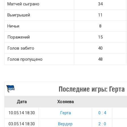
Матчей сыграно
34
Выигрышей
11
Ничьи
8
Поражений
15
Голов забито
40
Голов пропущено
48
Последние игры: Герта
Дата
Хозяева
10.05.14 18:30
Герта
0 : 4
03.05.14 18:30
Вердер
2 : 0