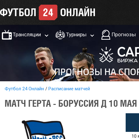
Трансляции
Турниры
Прогнозы
Футбол 24 Онлайн
Расписание матчей
МАТЧ ГЕРТА - БОРУССИЯ Д 10 МАЯ
10 