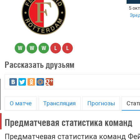
5 окт
Эред
W
W
W
L
L
Рассказать друзьям
О матче
Трансляция
Прогнозы
Стат
Предматчевая статистика команд
Предматчевая статистика команд Фей