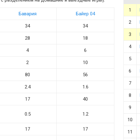
 и с разделением на домашние и выездные игры).
1
Бавария
Байер 04
2
34
34
3
28
18
4
4
6
5
2
10
6
80
56
7
2.4
1.6
8
17
40
9
0.5
1.2
10
17
17
11