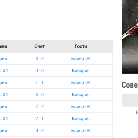
ева
Счет
Гости
рия
3 : 0
Байер 04
р 04
0 : 0
Бавария
рия
1 : 1
Байер 04
Сове
р 04
3 : 0
Бавария
рия
2 : 2
Байер 04
р 04
2 : 1
Бавария
рия
4 : 0
Байер 04