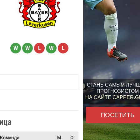
W
W
L
W
L
СТАНЬ САМЫМ ЛУЧ
ПРОГНОЗИСТОМ
НА САЙТЕ CAPPER.
ПОСЕТИТЬ
ица
Команда
М
О