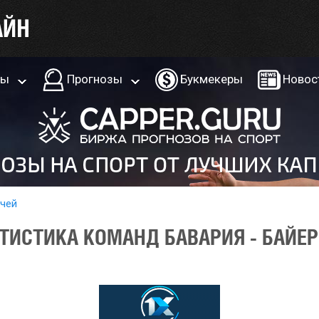
ры
Прогнозы
Букмекеры
Новос
тчей
ТИСТИКА КОМАНД БАВАРИЯ - БАЙЕР 