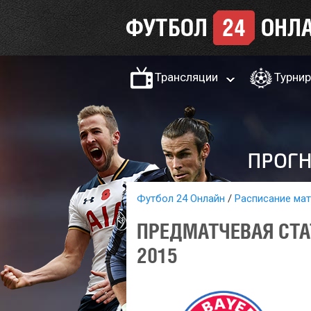
Трансляции
Турни
Футбол 24 Онлайн
Расписание ма
ПРЕДМАТЧЕВАЯ СТА
2015