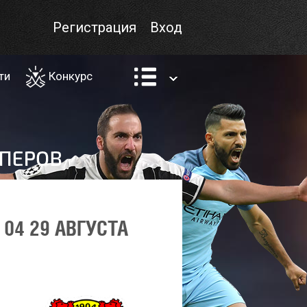
Регистрация
Вход
ти
Конкурс
04 29 АВГУСТА