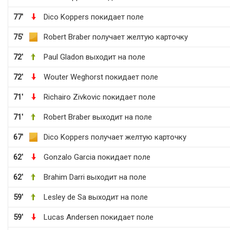
77'
Dico Koppers покидает поле
75'
Robert Braber получает желтую карточку
72'
Paul Gladon выходит на поле
72'
Wouter Weghorst покидает поле
71'
Richairo Zivkovic покидает поле
71'
Robert Braber выходит на поле
67'
Dico Koppers получает желтую карточку
62'
Gonzalo Garcia покидает поле
62'
Brahim Darri выходит на поле
59'
Lesley de Sa выходит на поле
59'
Lucas Andersen покидает поле