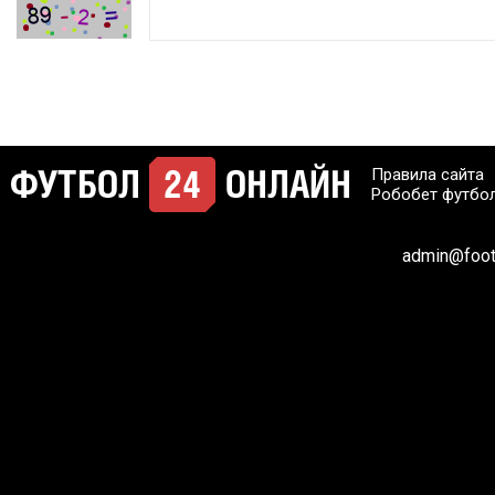
Правила сайта
Робобет футбо
admin@footb