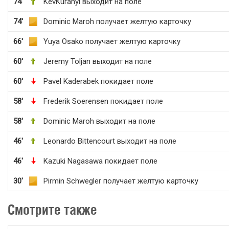
74'
KevKuranyi выходит на поле
74'
Dominic Maroh получает желтую карточку
66'
Yuya Osako получает желтую карточку
60'
Jeremy Toljan выходит на поле
60'
Pavel Kaderabek покидает поле
58'
Frederik Soerensen покидает поле
58'
Dominic Maroh выходит на поле
46'
Leonardo Bittencourt выходит на поле
46'
Kazuki Nagasawa покидает поле
30'
Pirmin Schwegler получает желтую карточку
Смотрите также