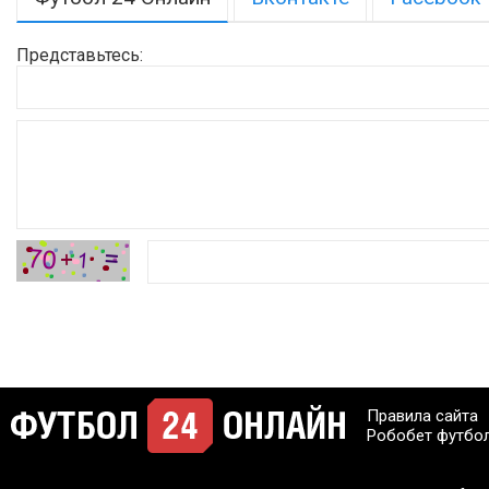
Представьтесь:
Правила сайта
Робобет футбо