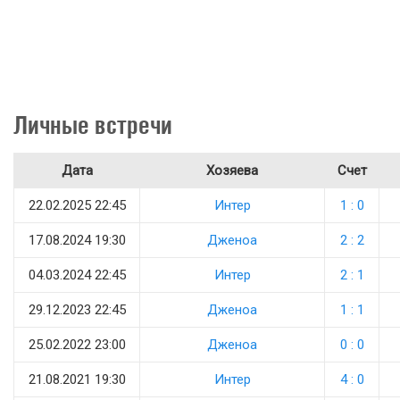
Личные встречи
Дата
Хозяева
Счет
22.02.2025 22:45
Интер
1 : 0
17.08.2024 19:30
Дженоа
2 : 2
04.03.2024 22:45
Интер
2 : 1
29.12.2023 22:45
Дженоа
1 : 1
25.02.2022 23:00
Дженоа
0 : 0
21.08.2021 19:30
Интер
4 : 0