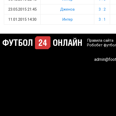
23.05.2015 21:45
Дженоа
3 : 2
11.01.2015 14:30
Интер
3 : 1
Правила сайта
Робобет футбо
admin@footb