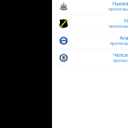
Ньюка
прогнозы 
Н
прогнозы 
Ала
прогнозы
Челси
прогноз