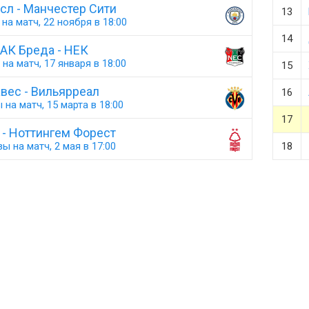
сл - Манчестер Сити
13
на матч, 22 ноября в 18:00
14
АК Бреда - НЕК
на матч, 17 января в 18:00
15
вес - Вильярреал
16
 на матч, 15 марта в 18:00
17
 - Ноттингем Форест
ы на матч, 2 мая в 17:00
18