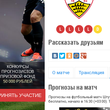
L
L
L
L
D
Рассказать друзьям
КОНКУРСЫ
ПРОГНОЗИСТОВ
О матче
Трансляция
ПРИЗОВОЙ ФОНД
50 000 РУБЛЕЙ
Прогнозы на матч
РИНЯТЬ УЧАСТИЕ
Прогнозы на футбольный матч Штутг
бесплатно, начало в 16:30 (+03:00).