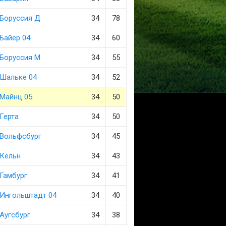
Боруссия Д
34
78
Байер 04
34
60
Боруссия М
34
55
Шальке 04
34
52
Майнц 05
34
50
Герта
34
50
Вольфсбург
34
45
Кельн
34
43
Гамбург
34
41
Ингольштадт 04
34
40
Аугсбург
34
38