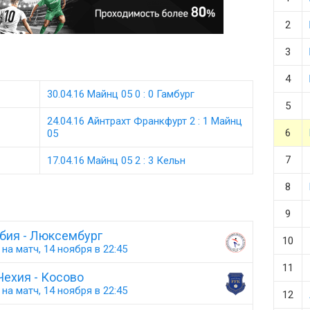
2
3
4
30.04.16 Майнц 05 0 : 0 Гамбург
5
24.04.16 Айнтрахт Франкфурт 2 : 1 Майнц
6
05
7
17.04.16 Майнц 05 2 : 3 Кельн
8
9
бия - Люксембург
10
на матч, 14 ноября в 22:45
11
Чехия - Косово
на матч, 14 ноября в 22:45
12