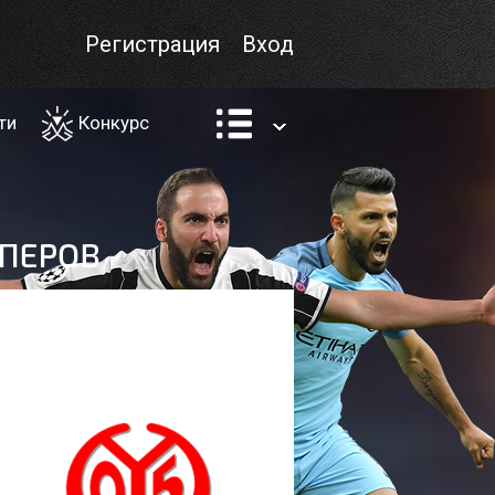
Регистрация
Вход
ти
Конкурс