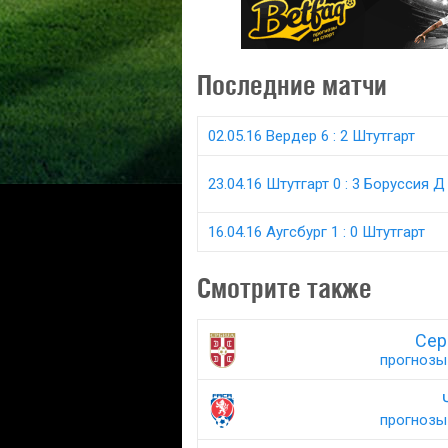
Последние матчи
02.05.16 Вердер 6 : 2 Штутгарт
23.04.16 Штутгарт 0 : 3 Боруссия Д
16.04.16 Аугсбург 1 : 0 Штутгарт
Смотрите также
Сер
прогнозы 
прогнозы 