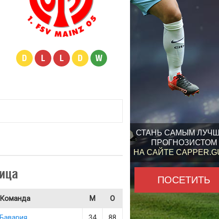
D
L
L
D
W
СТАНЬ САМЫМ ЛУЧ
ПРОГНОЗИСТОМ
НА САЙТЕ CAPPER.
ица
ПОСЕТИТЬ
Команда
М
О
Бавария
34
88