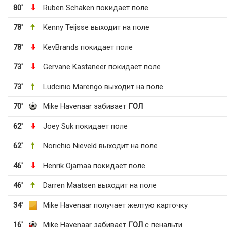
80'
Ruben Schaken покидает поле
78'
Kenny Teijsse выходит на поле
78'
KevBrands покидает поле
73'
Gervane Kastaneer покидает поле
73'
Ludcinio Marengo выходит на поле
70'
Mike Havenaar забивает
ГОЛ
62'
Joey Suk покидает поле
62'
Norichio Nieveld выходит на поле
46'
Henrik Ojamaa покидает поле
46'
Darren Maatsen выходит на поле
34'
Mike Havenaar получает желтую карточку
16'
Mike Havenaar забивает
ГОЛ
с пенальти