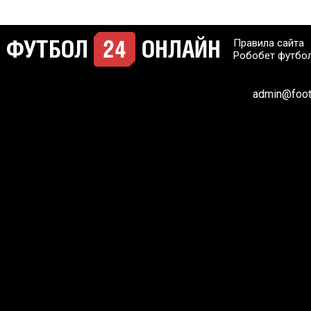
Правила сайта
Робобет футбо
admin@footb