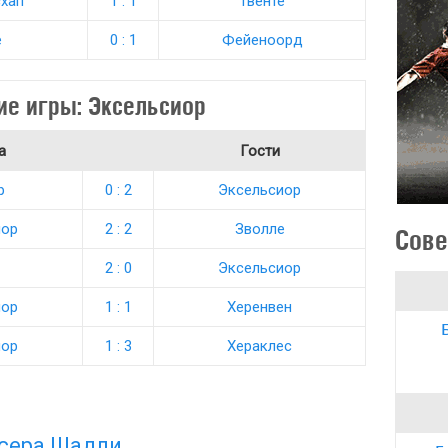
хап
1 : 1
Твенте
е
0 : 1
Фейеноорд
ие игры: Эксельсиор
а
Гости
р
0 : 2
Эксельсиор
иор
2 : 2
Зволле
Сове
2 : 0
Эксельсиор
иор
1 : 1
Херенвен
иор
1 : 3
Хераклес
асера Шадли