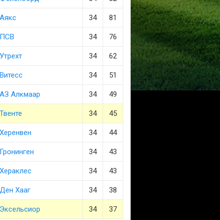
Аякс
34
81
ПСВ
34
76
Утрехт
34
62
Витесс
34
51
АЗ Алкмаар
34
49
Твенте
34
45
Херенвен
34
44
Гронинген
34
43
Хераклес
34
43
Ден Хааг
34
38
Эксельсиор
34
37