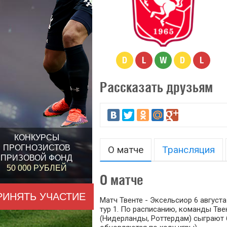
D
L
W
D
L
Рассказать друзьям
КОНКУРСЫ
ПРОГНОЗИСТОВ
О матче
Трансляция
ПРИЗОВОЙ ФОНД
50 000 РУБЛЕЙ
О матче
РИНЯТЬ УЧАСТИЕ
Матч Твенте - Эксельсиор 6 августа
тур 1. По расписанию, команды Тве
(Нидерланды, Роттердам) сыграют 6 