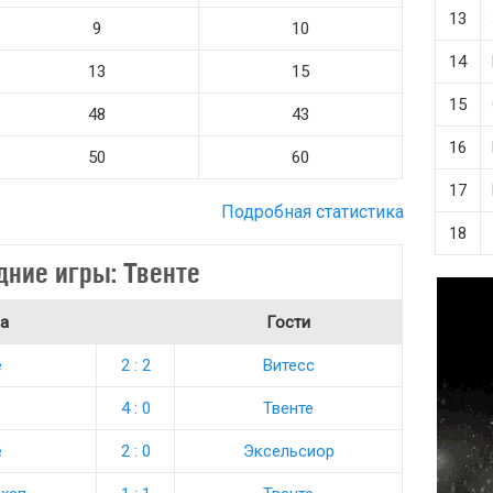
13
9
10
14
13
15
15
48
43
16
50
60
17
Подробная статистика
18
дние игры: Твенте
а
Гости
е
2 : 2
Витесс
4 : 0
Твенте
е
2 : 0
Эксельсиор