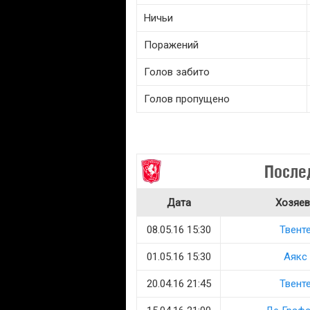
Ничьи
Поражений
Голов забито
Голов пропущено
После
Дата
Хозяев
08.05.16 15:30
Твент
01.05.16 15:30
Аякс
20.04.16 21:45
Твент