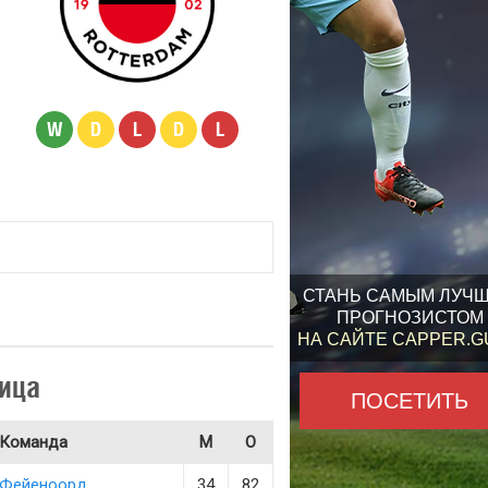
W
D
L
D
L
СТАНЬ САМЫМ ЛУЧ
ПРОГНОЗИСТОМ
НА САЙТЕ CAPPER.
ица
ПОСЕТИТЬ
Команда
М
О
Фейеноорд
34
82