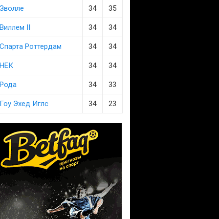
Зволле
34
35
Виллем II
34
34
Спарта Роттердам
34
34
НЕК
34
34
Рода
34
33
Гоу Эхед Иглс
34
23