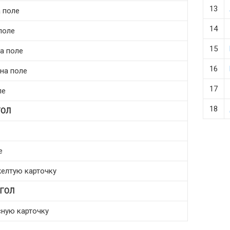
13
а поле
14
поле
15
на поле
16
 на поле
17
ле
18
ГОЛ
е
желтую карточку
ГОЛ
асную карточку