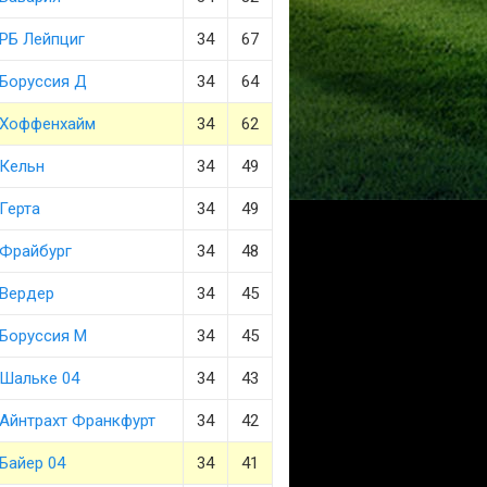
РБ Лейпциг
34
67
Боруссия Д
34
64
Хоффенхайм
34
62
Кельн
34
49
Герта
34
49
Фрайбург
34
48
Вердер
34
45
Боруссия М
34
45
Шальке 04
34
43
Айнтрахт Франкфурт
34
42
Байер 04
34
41