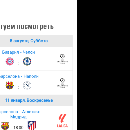
туем посмотреть
8 августа, Суббота
Бавария - Челси
:
Барселона - Наполи
:
11 января, Воскресенье
арселона - Атлетико
Мадрид
18:00