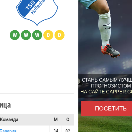
W
W
W
D
D
СТАНЬ САМЫМ ЛУЧ
ПРОГНОЗИСТОМ
НА САЙТЕ CAPPER.
ица
ПОСЕТИТЬ
Команда
М
О
Бавария
34
82