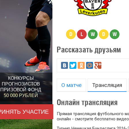
D
L
W
D
W
Рассказать друзьям
КОНКУРСЫ
ПРОГНОЗИСТОВ
О матче
Трансляция
ПРИЗОВОЙ ФОНД
50 000 РУБЛЕЙ
Онлайн трансляция
РИНЯТЬ УЧАСТИЕ
Прямая трансляция футбольного ма
онлайн - смотрите бесплатно видео
Турнир Немецкая Бундеслига 2016-2