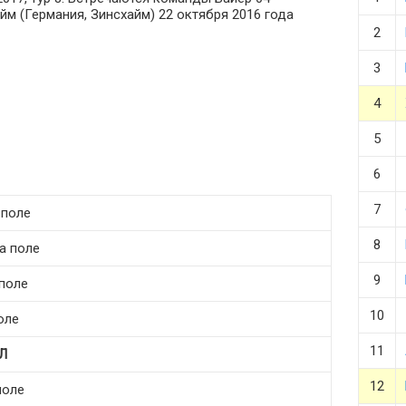
йм (Германия, Зинсхайм) 22 октября 2016 года
2
3
4
5
6
7
 поле
8
а поле
9
 поле
10
оле
11
Л
12
поле