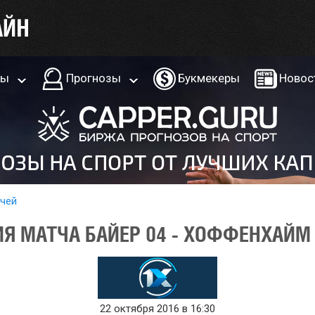
ры
Прогнозы
Букмекеры
Новос
тчей
Я МАТЧА БАЙЕР 04 - ХОФФЕНХАЙМ 
22 октября 2016 в 16:30