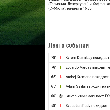
(Германия, Леверкузен) и Хоффенха
(Суббота), начало в 16:30.
Лента событий
78'
Kerem Demirbay покидает
78'
Eduardo Vargas выходит н
65'
Andrej Kramaric покидает
65'
Adam Szalai выходит на п
60'
Steven Zuber забивает
ГО
58'
Sebastian Rudy покидает 