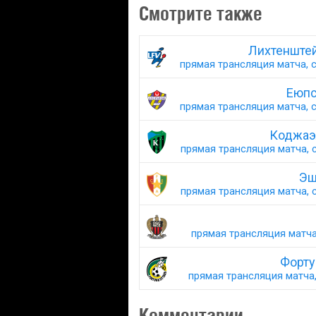
Смотрите также
Лихтенштей
прямая трансляция матча, с
Еюпс
прямая трансляция матча, с
Коджаэ
прямая трансляция матча, с
Эш
прямая трансляция матча, с
прямая трансляция матча,
Форту
прямая трансляция матча,
Комментарии