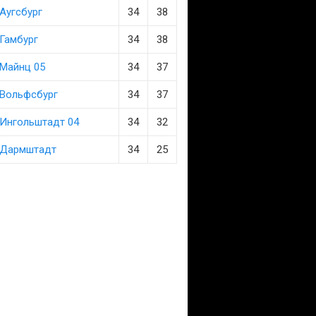
Аугсбург
34
38
Гамбург
34
38
Майнц 05
34
37
Вольфсбург
34
37
Ингольштадт 04
34
32
Дармштадт
34
25