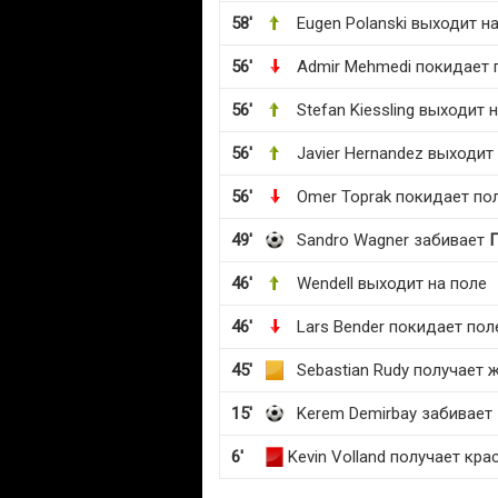
58'
Eugen Polanski выходит н
56'
Admir Mehmedi покидает 
56'
Stefan Kiessling выходит 
56'
Javier Hernandez выходит
56'
Omer Toprak покидает по
49'
Sandro Wagner забивает
46'
Wendell выходит на поле
46'
Lars Bender покидает пол
45'
Sebastian Rudy получает 
15'
Kerem Demirbay забивает
6'
Kevin Volland получает кр