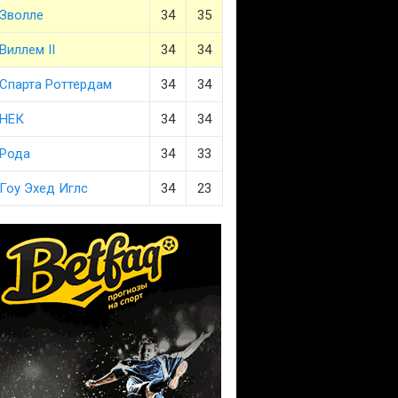
Зволле
34
35
Виллем II
34
34
Спарта Роттердам
34
34
НЕК
34
34
Рода
34
33
Гоу Эхед Иглс
34
23