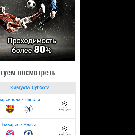
туем посмотреть
8 августа, Суббота
Барселона - Наполи
:
Бавария - Челси