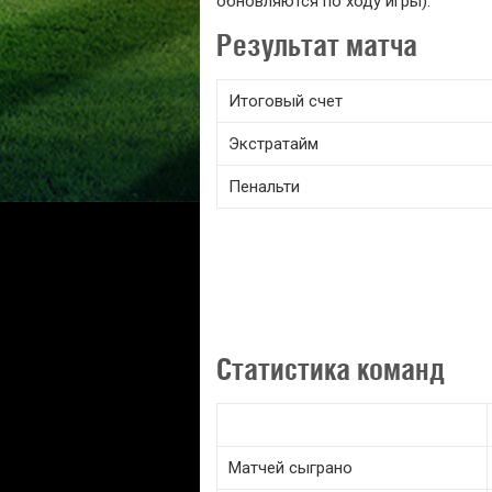
обновляются по ходу игры).
Результат матча
Итоговый счет
Экстратайм
Пенальти
Статистика команд
Матчей сыграно