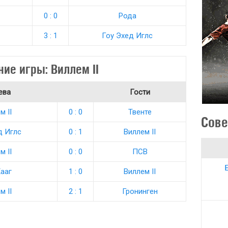
0 : 0
Рода
3 : 1
Гоу Эхед Иглс
ие игры: Виллем II
ева
Гости
м II
0 : 0
Твенте
Сове
д Иглс
0 : 1
Виллем II
м II
0 : 0
ПСВ
ааг
1 : 0
Виллем II
м II
2 : 1
Гронинген