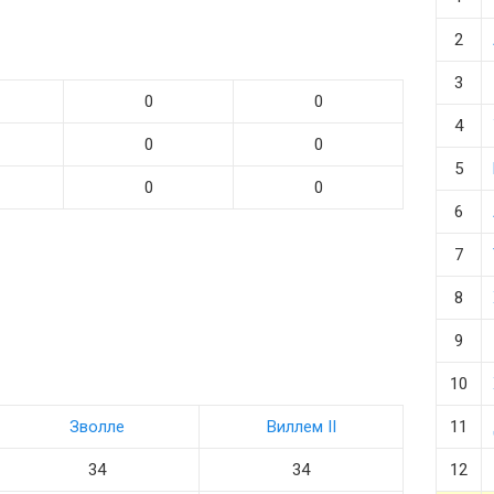
2
3
0
0
4
0
0
5
0
0
6
7
8
9
10
Зволле
Виллем II
11
34
34
12