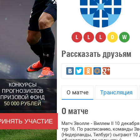
L
L
L
D
W
Рассказать друзьям
КОНКУРСЫ
ПРОГНОЗИСТОВ
О матче
Трансляция
ПРИЗОВОЙ ФОНД
50 000 РУБЛЕЙ
О матче
РИНЯТЬ УЧАСТИЕ
Матч Зволле - Виллем II 10 декабря
тур 16. По расписанию, команды Зв
(Нидерланды, Тилбург) сыграют 10 д