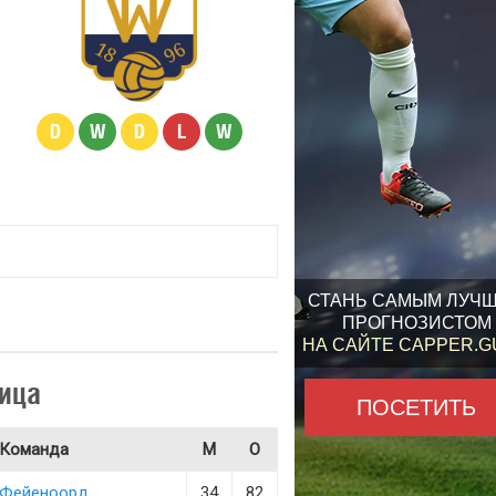
D
W
D
L
W
СТАНЬ САМЫМ ЛУЧ
ПРОГНОЗИСТОМ
НА САЙТЕ CAPPER.
ица
ПОСЕТИТЬ
Команда
М
О
Фейеноорд
34
82