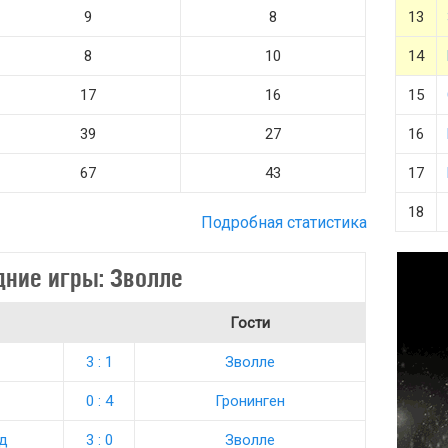
9
8
13
8
10
14
17
16
15
39
27
16
67
43
17
18
Подробная статистика
дние игры: Зволле
Гости
3 : 1
Зволле
0 : 4
Гронинген
д
3 : 0
Зволле