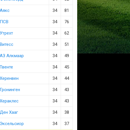
Аякс
34
81
ПСВ
34
76
Утрехт
34
62
Витесс
34
51
АЗ Алкмаар
34
49
Твенте
34
45
Херенвен
34
44
Гронинген
34
43
Хераклес
34
43
Ден Хааг
34
38
Эксельсиор
34
37