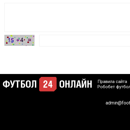
Правила сайта
Робобет футбо
admin@footb