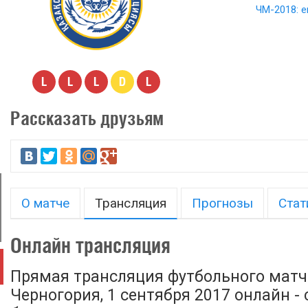
ЧМ-2018: е
L
L
L
D
L
Рассказать друзьям
О матче
Трансляция
Прогнозы
Стат
Онлайн трансляция
Прямая трансляция футбольного матча
Черногория, 1 сентября 2017 онлайн -