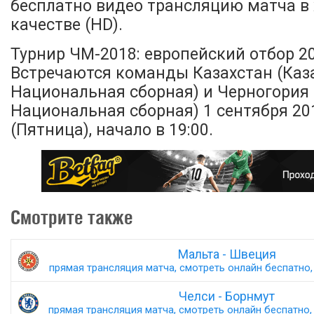
бесплатно видео трансляцию матча в
качестве (HD).
Турнир ЧМ-2018: европейский отбор 201
Встречаются команды Казахстан (Каза
Национальная сборная) и Черногория 
Национальная сборная) 1 сентября 20
(Пятница), начало в 19:00.
Смотрите также
Мальта - Швеция
прямая трансляция матча, смотреть онлайн беспатно, 
Челси - Борнмут
прямая трансляция матча, смотреть онлайн беспатно, 