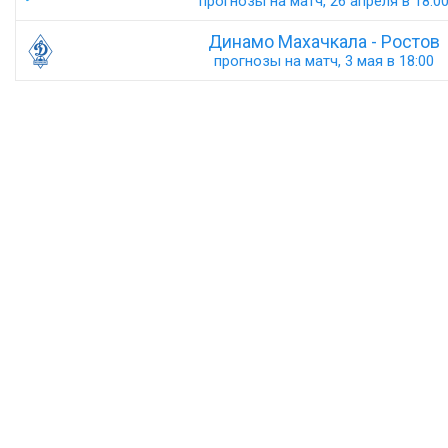
прогнозы на матч, 26 апреля в 18:0
Динамо Махачкала - Ростов
прогнозы на матч, 3 мая в 18:00