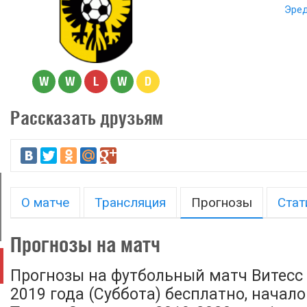
Эред
W
W
L
W
D
Рассказать друзьям
О матче
Трансляция
Прогнозы
Стат
Прогнозы на матч
Прогнозы на футбольный матч Витесс -
2019 года (Суббота) бесплатно, начало в