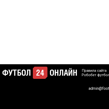
Правила сайта
Робобет футбо
admin@footb