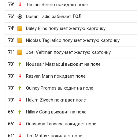
79'
Thulani Serero покидает поле
76'
Dusan Tadic забивает
ГОЛ
74'
Daley Blind получает желтую карточку
73'
Nicolas Tagliafico получает желтую карточку
71'
Joel Veltman получает желтую карточку
70'
Noussair Mazraoui выходит на поле
70'
Razvan Marin покидает поле
70'
Quincy Promes выходит на поле
70'
Hakim Ziyech покидает поле
66'
Hillary Gong выходит на поле
66'
Oussama Tannane покидает поле
61'
Tim Matavz покидает поле