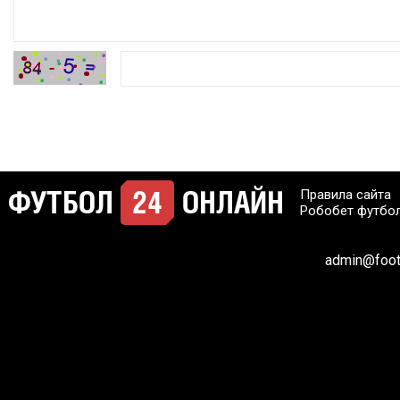
Правила сайта
Робобет футбо
admin@footb