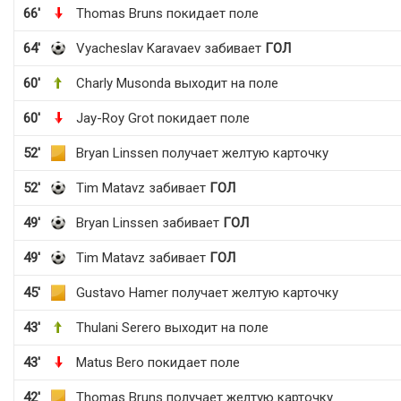
66'
Thomas Bruns покидает поле
64'
Vyacheslav Karavaev забивает
ГОЛ
60'
Charly Musonda выходит на поле
60'
Jay-Roy Grot покидает поле
52'
Bryan Linssen получает желтую карточку
52'
Tim Matavz забивает
ГОЛ
49'
Bryan Linssen забивает
ГОЛ
49'
Tim Matavz забивает
ГОЛ
45'
Gustavo Hamer получает желтую карточку
43'
Thulani Serero выходит на поле
43'
Matus Bero покидает поле
42'
Thomas Bruns получает желтую карточку