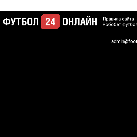
Правила сайта
Робобет футбо
admin@footb