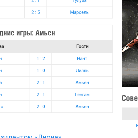
2 : 1
Тулуза
2 : 5
Марсель
дние игры: Амьен
ва
Гости
н
1 : 2
Нант
н
1 : 0
Лилль
а
2 : 1
Амьен
н
2 : 1
Генгам
Сове
ко
2 : 0
Амьен
езидентом «Лиона»