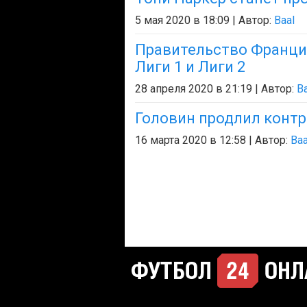
5 мая 2020 в 18:09 | Автор:
Baal
Правительство Франции
Лиги 1 и Лиги 2
28 апреля 2020 в 21:19 | Автор:
Ba
Головин продлил контр
16 марта 2020 в 12:58 | Автор:
Baa