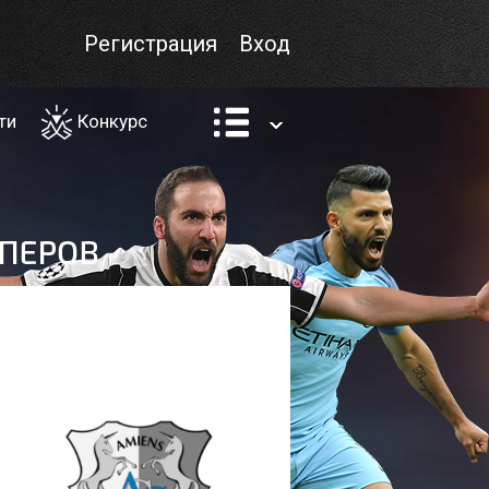
Регистрация
Вход
ти
Конкурс