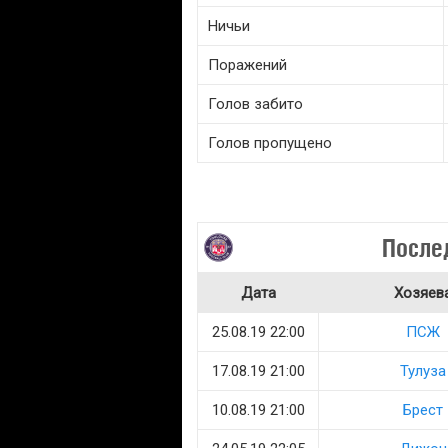
Ничьи
Поражений
Голов забито
Голов пропущено
После
Дата
Хозяев
25.08.19 22:00
ПСЖ
17.08.19 21:00
Тулуза
10.08.19 21:00
Брест