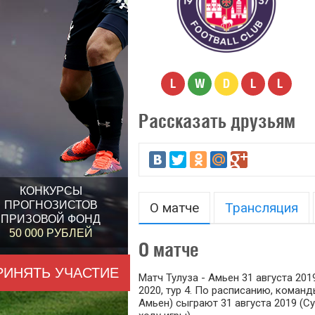
L
W
D
L
L
Рассказать друзьям
КОНКУРСЫ
ПРОГНОЗИСТОВ
О матче
Трансляция
ПРИЗОВОЙ ФОНД
50 000 РУБЛЕЙ
О матче
РИНЯТЬ УЧАСТИЕ
Матч Тулуза - Амьен 31 августа 201
2020, тур 4. По расписанию, команд
Амьен) сыграют 31 августа 2019 (Су