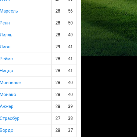
Марсель
28
56
Ренн
28
50
Лилль
28
49
Лион
29
41
Реймс
28
41
Ницца
28
41
Монпелье
28
40
Монако
28
40
Анжер
28
39
Страсбур
27
38
Бордо
28
37