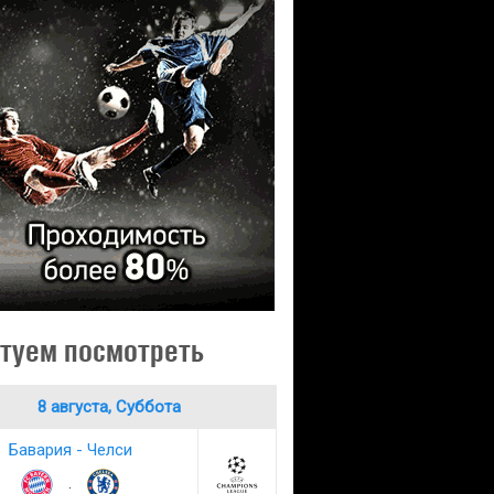
туем посмотреть
8 августа, Суббота
Бавария - Челси
: