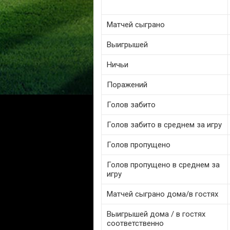
Матчей сыграно
Выигрышей
Ничьи
Поражений
Голов забито
Голов забито в среднем за игру
Голов пропущено
Голов пропущено в среднем за
игру
Матчей сыграно дома/в гостях
Выигрышей дома / в гостях
соответственно