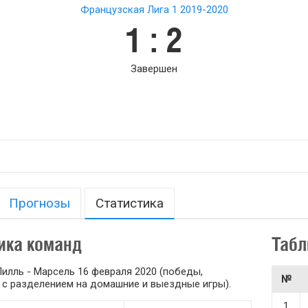
Французская Лига 1 2019-2020
1 : 2
Завершен
Прогнозы
Статистика
ика команд
Табл
илль - Марсель 16 февраля 2020 (победы,
№
 и с разделением на домашние и выездные игры).
1