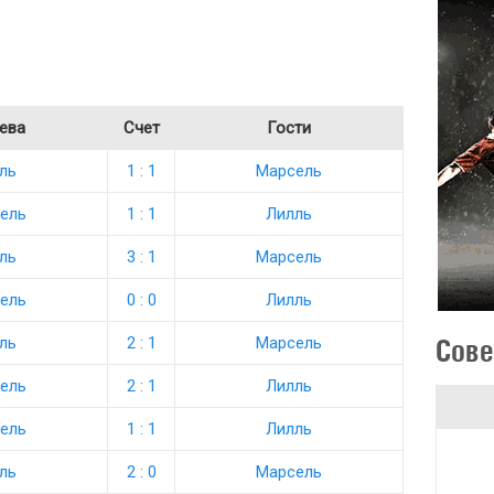
ева
Счет
Гости
ль
1 : 1
Марсель
ель
1 : 1
Лилль
ль
3 : 1
Марсель
ель
0 : 0
Лилль
ль
2 : 1
Марсель
Сове
ель
2 : 1
Лилль
ель
1 : 1
Лилль
ль
2 : 0
Марсель