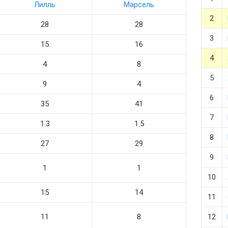
Лилль
Марсель
2
28
28
3
15
16
4
4
8
5
9
4
6
35
41
7
1.3
1.5
8
27
29
9
1
1
10
15
14
11
11
8
12