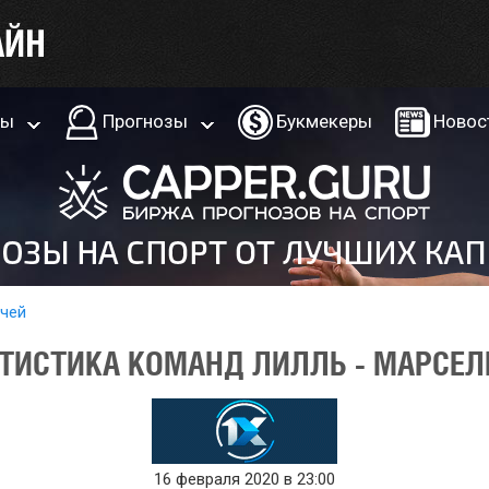
ры
Прогнозы
Букмекеры
Новос
тчей
ТИСТИКА КОМАНД ЛИЛЛЬ - МАРСЕЛЬ
16 февраля 2020 в 23:00